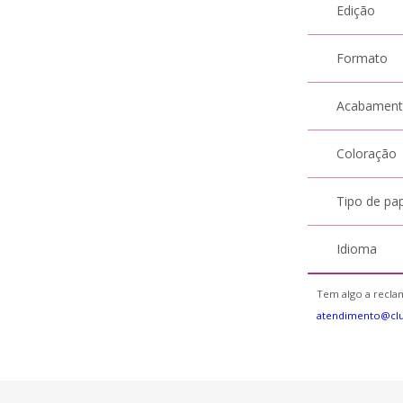
Edição
Formato
Acabamen
Coloração
Tipo de pa
Idioma
Tem algo a reclam
atendimento@cl