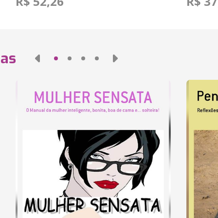
R$ 52,26
R$ 37
das