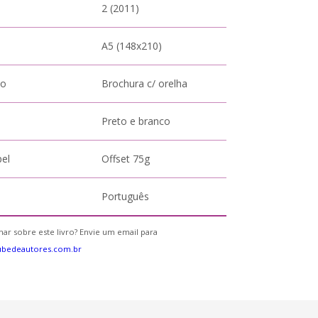
2 (2011)
A5 (148x210)
to
Brochura c/ orelha
Preto e branco
pel
Offset 75g
Português
ar sobre este livro? Envie um email para
ubedeautores.com.br