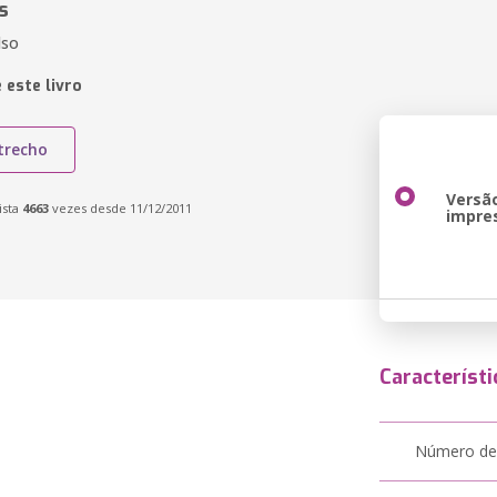
s
lso
 este livro
trecho
Versã
ista
4663
vezes desde 11/12/2011
impre
Característi
Número de