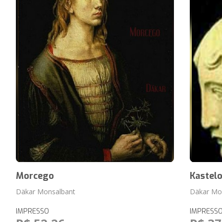
Morcego
Kastel
Däkar Monsalbant
Däkar Mo
IMPRESSO
IMPRESS