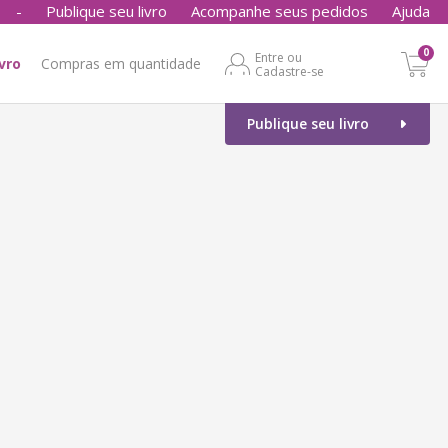
-
Publique seu livro
Acompanhe seus pedidos
Ajuda
0
Entre ou
ivro
Compras em quantidade
Cadastre-se
Publique seu livro