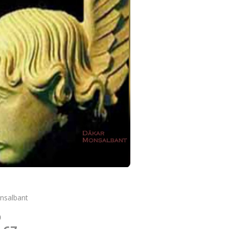
o
nsalbant
O