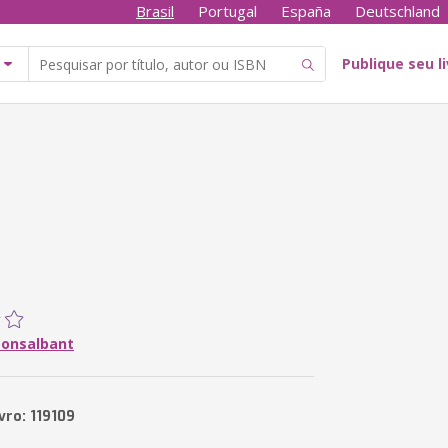
Brasil
Portugal
España
Deutschland
Publique seu l
onsalbant
vro: 119109