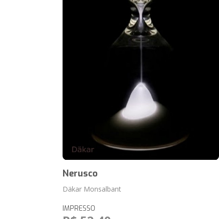
Nerusco
Däkar Monsalbant
IMPRESSO