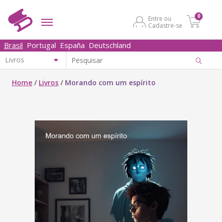
0
Entre ou
Cadastre-se
Brasil
Portugal
España
Deutschland
Home
/
Livros
/
Morando com um espírito