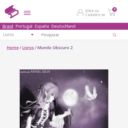
0
Entre ou
Cadastre-se
Brasil
Portugal
España
Deutschland
Home
/
Livros
/
Mundo Obscuro 2