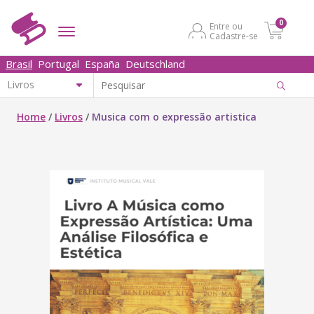
0
Entre ou
Cadastre-se
Brasil
Portugal
España
Deutschland
Home
/
Livros
/
Musica com o expressão artistica