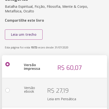
Batalha Espiritual, Ficção, Filosofia, Mente & Corpo,
Metafísica, Oculto
Compartilhe este livro
Leia um trecho
Esta página foi vista
1572
vezes desde 31/07/2020
Versão
R$ 60,07
impressa
Versão
R$ 27,19
ebook
Leia em Pensática