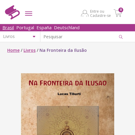
0
Entre ou
Cadastre-se
Brasil
Portugal
España
Deutschland
Home
/
Livros
/
Na Fronteira da Ilusão