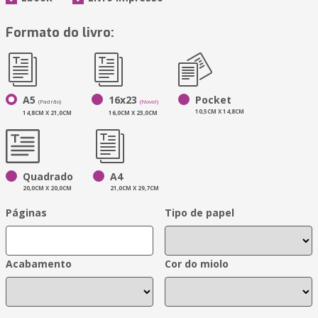
Formato do livro:
A5
16x23
Pocket
(Padrão)
(Novo!)
10,5CM X 14,8CM
14,8CM X 21,0CM
16,0CM X 23,0CM
Quadrado
A4
20,0CM X 20,0CM
21,0CM X 29,7CM
Páginas
Tipo de papel
Acabamento
Cor do miolo