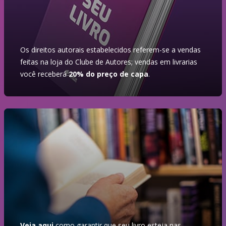
Os direitos autorais estabelecidos referem-se a vendas
feitas na loja do Clube de Autores; vendas em livrarias
você receberá
20% do preço de capa
.
Veja aqui
como garantir que seu livro esteja nas