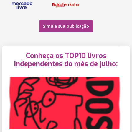
Simule sua publicação
Conheça os TOP10 livros
independentes do mês de julho: