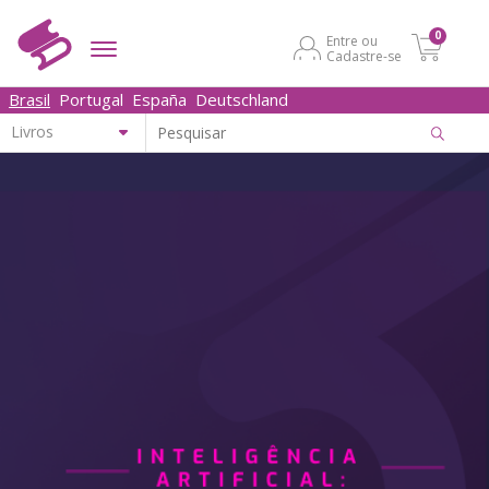
0
Entre ou
Cadastre-se
Brasil
Portugal
España
Deutschland