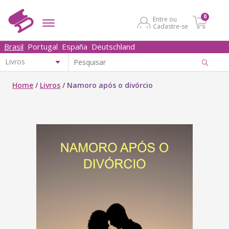
0
Entre ou
Cadastre-se
Brasil
Portugal
España
Deutschland
Home
/
Livros
/
Namoro após o divórcio