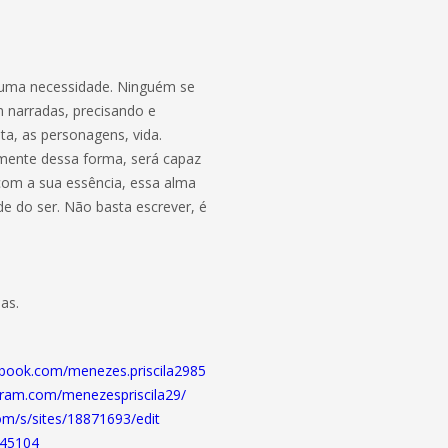
 uma necessidade. Ninguém se
m narradas, precisando e
ta, as personagens, vida.
omente dessa forma, será capaz
 com a sua essência, essa alma
de do ser. Não basta escrever, é
as.
ebook.com/menezes.priscila2985
gram.com/menezespriscila29/
.com/s/sites/18871693/edit
745104