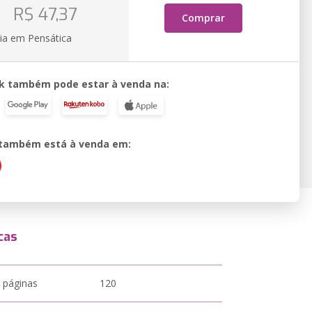
o
R$ 47,37
Comprar
ia em Pensática
k também pode estar à venda na:
o também está à venda em:
cas
 páginas
120