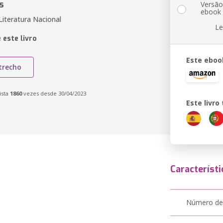
s
Versã
ebook
iteratura Nacional
Le
 este livro
Este eboo
trecho
ista
1860
vezes desde 30/04/2023
Este livr
Característi
Número de