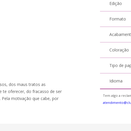
Edição
Formato
Acabamen
Coloração
Tipo de pa
Idioma
osos, dos maus tratos as
 te oferecer, do fracasso de ser
Tem algo a reclam
ma. Pela motivação que cabe, por
atendimento@cl