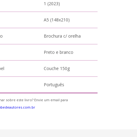
1 (2023)
A5 (148x210)
to
Brochura c/ orelha
Preto e branco
pel
Couche 150g
Português
ar sobre este livro? Envie um email para
ubedeautores.com.br