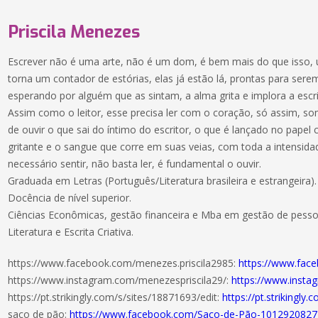
Priscila Menezes
Escrever não é uma arte, não é um dom, é bem mais do que isso,
torna um contador de estórias, elas já estão lá, prontas para sere
esperando por alguém que as sintam, a alma grita e implora a escri
Assim como o leitor, esse precisa ler com o coração, só assim, s
de ouvir o que sai do íntimo do escritor, o que é lançado no papel
gritante e o sangue que corre em suas veias, com toda a intensida
necessário sentir, não basta ler, é fundamental o ouvir.
Graduada em Letras (Português/Literatura brasileira e estrangeira).
Docência de nível superior.
Ciências Econômicas, gestão financeira e Mba em gestão de pesso
Literatura e Escrita Criativa.
https://www.facebook.com/menezes.priscila2985:
https://www.fac
https://www.instagram.com/menezespriscila29/:
https://www.insta
https://pt.strikingly.com/s/sites/18871693/edit:
https://pt.strikingly
saco de pão:
https://www.facebook.com/Saco-de-Pão-101292082