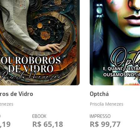
ros de Vidro
Optchá
Menezes
Priscila Menezes
O
EBOOK
IMPRESSO
,19
R$ 65,18
R$ 99,77