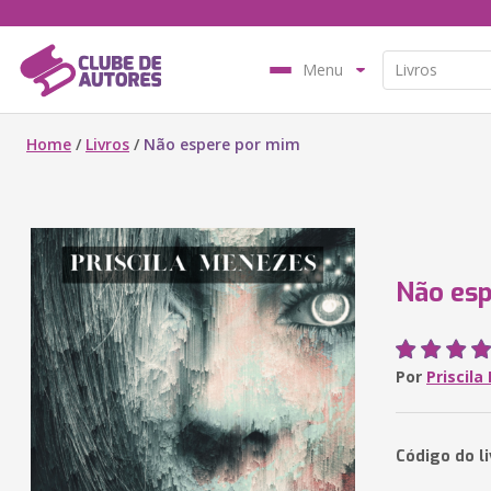
Menu
Home
/
Livros
/
Não espere por mim
Não es
Por
Priscil
Código do l