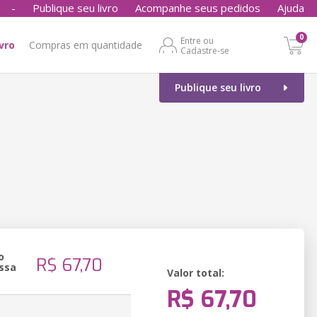
-
Publique seu livro
Acompanhe seus pedidos
Ajuda
0
Entre ou
ivro
Compras em quantidade
Cadastre-se
Publique seu livro
o
R$ 67,70
ssa
Valor total:
R$ 67,70