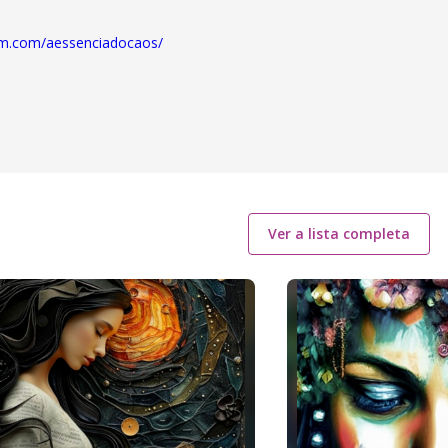
am.com/aessenciadocaos/
Ver a lista completa