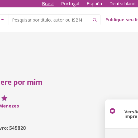
Brasil
Portugal
España
Deutschland
Publique seu l
pere por mim
a Menezes
Versã
impre
ivro: 545820