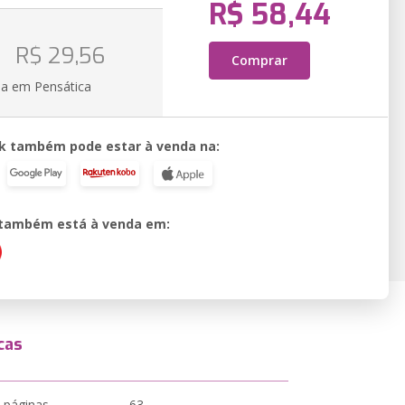
R$ 58,44
R$ 29,56
Comprar
ia em Pensática
k também pode estar à venda na:
o também está à venda em:
cas
 páginas
63