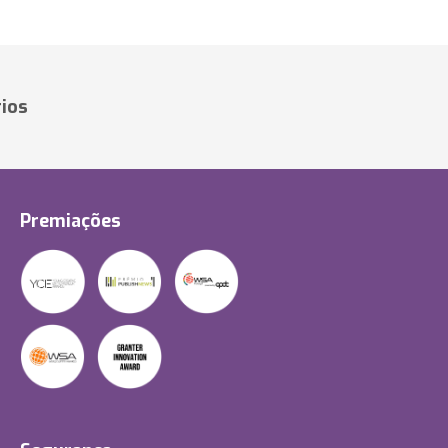
ios
Premiações