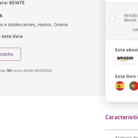
ivro: 651475
s
Versão
ebook
ens e Adolescentes, Humor, Drama
Le
 este livro
Este eboo
trecho
ista
763
vezes desde 04/03/2024
Este livr
Característi
Número de