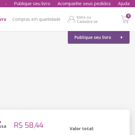
-
Publique seu livro
Acompanhe seus pedidos
Ajuda
0
Entre ou
ivro
Compras em quantidade
Cadastre-se
Publique seu livro
o
R$ 58,44
ssa
Valor total: