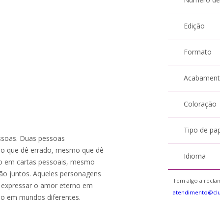
Edição
Formato
Acabamen
Coloração
Tipo de pa
essoas. Duas pessoas
mo que dê errado, mesmo que dê
Idioma
o em cartas pessoais, mesmo
ão juntos. Aqueles personagens
Tem algo a reclam
 expressar o amor eterno em
atendimento@cl
smo em mundos diferentes.