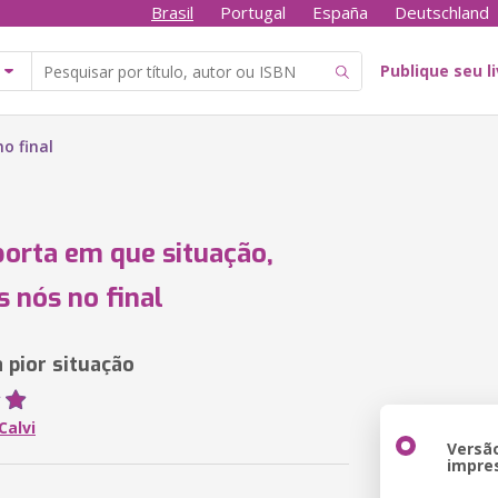
Brasil
Portugal
España
Deutschland
Publique seu l
o final
orta em que situação,
 nós no final
pior situação
Calvi
Versã
impre