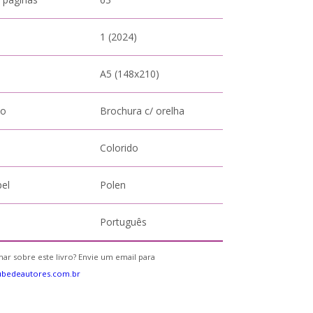
1 (2024)
A5 (148x210)
to
Brochura c/ orelha
Colorido
pel
Polen
Português
ar sobre este livro? Envie um email para
ubedeautores.com.br