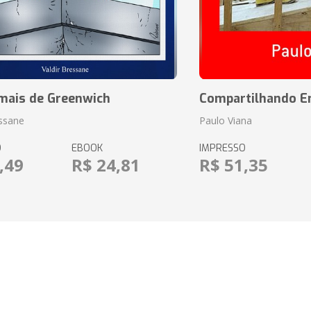
mais de Greenwich
Compartilhando En
essane
Paulo Viana
O
EBOOK
IMPRESSO
,49
R$ 24,81
R$ 51,35