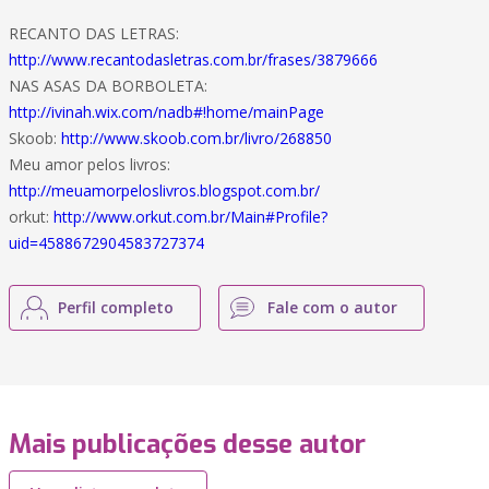
RECANTO DAS LETRAS:
http://www.recantodasletras.com.br/frases/3879666
NAS ASAS DA BORBOLETA:
http://ivinah.wix.com/nadb#!home/mainPage
Skoob:
http://www.skoob.com.br/livro/268850
Meu amor pelos livros:
http://meuamorpeloslivros.blogspot.com.br/
orkut:
http://www.orkut.com.br/Main#Profile?
uid=4588672904583727374
Perfil completo
Fale com o autor
Mais publicações desse autor