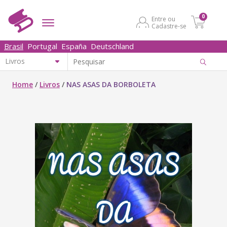
0
Entre ou
Cadastre-se
Brasil
Portugal
España
Deutschland
Home
/
Livros
/
NAS ASAS DA BORBOLETA