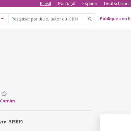
Brasil
Portugal
España
Deutschland
Publique seu l
 Carnim
vro: 315819