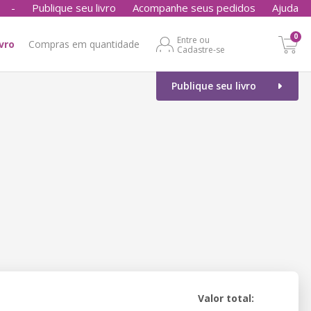
-
Publique seu livro
Acompanhe seus pedidos
Ajuda
0
Entre ou
ivro
Compras em quantidade
Cadastre-se
Publique seu livro
Valor total: