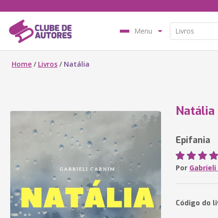
Menu
Home
/
Livros
/
Natália
Natália
Epifania
Por
Gabrieli
Código do li