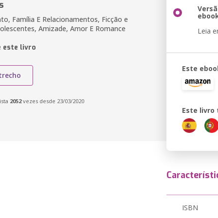
s
Versã
eboo
to, Família E Relacionamentos, Ficção e
olescentes, Amizade, Amor E Romance
Leia 
 este livro
Este eboo
trecho
ista
2052
vezes desde 23/03/2020
Este livr
Característi
ISBN