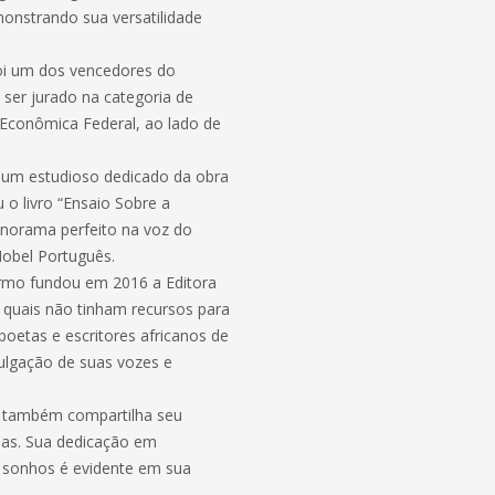
monstrando sua versatilidade
oi um dos vencedores do
ser jurado na categoria de
Econômica Federal, ao lado de
é um estudioso dedicado da obra
o livro “Ensaio Sobre a
norama perfeito na voz do
Nobel Português.
Carmo fundou em 2016 a Editora
 quais não tinham recursos para
poetas e escritores africanos de
ulgação de suas vozes e
o também compartilha seu
rias. Sua dedicação em
s sonhos é evidente em sua