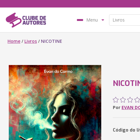
Menu
Home
/
Livros
/
NICOTINE
NICOTI
Por
EVAN D
Código do l