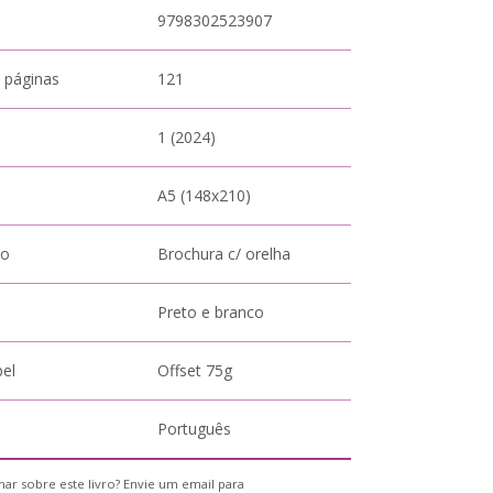
9798302523907
 páginas
121
1 (2024)
A5 (148x210)
to
Brochura c/ orelha
Preto e branco
pel
Offset 75g
Português
ar sobre este livro? Envie um email para