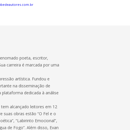
ubedeautores.com.br
renomado poeta, escritor,
o. Sua carreira é marcada por uma
ressão artística. Fundou e
ortante na disseminação de
ma plataforma dedicada à análise
 tem alcançado leitores em 12
tre suas obras estão “O Fel e o
oética”, “Labirinto Emocional”,
ngua de Fogo”. Além disso, Evan