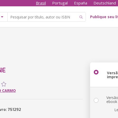
Brasil
Portugal
España
Deutschland
Publique seu l
NE
Versã
impr
O CARMO
Versã
ebook
ivro: 751292
L