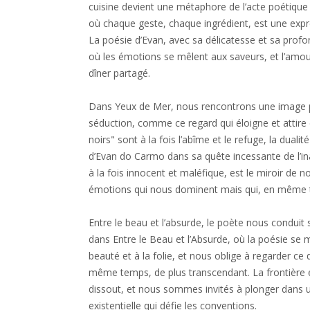
cuisine devient une métaphore de l’acte poétique
où chaque geste, chaque ingrédient, est une expr
La poésie d’Evan, avec sa délicatesse et sa prof
où les émotions se mêlent aux saveurs, et l’amo
dîner partagé.
Dans Yeux de Mer, nous rencontrons une image p
séduction, comme ce regard qui éloigne et attir
noirs" sont à la fois l’abîme et le refuge, la dualit
d’Evan do Carmo dans sa quête incessante de l’in
à la fois innocent et maléfique, est le miroir de no
émotions qui nous dominent mais qui, en même t
Entre le beau et l’absurde, le poète nous condui
dans Entre le Beau et l’Absurde, où la poésie se 
beauté et à la folie, et nous oblige à regarder ce 
même temps, de plus transcendant. La frontière en
dissout, et nous sommes invités à plonger dans 
existentielle qui défie les conventions.