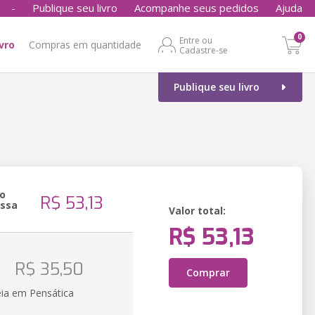
-
Publique seu livro
Acompanhe seus pedidos
Ajuda
0
Entre ou
ivro
Compras em quantidade
Cadastre-se
Publique seu livro
o
R$ 53,13
essa
Valor total:
R$ 53,13
o
R$ 35,50
Comprar
eia em Pensática