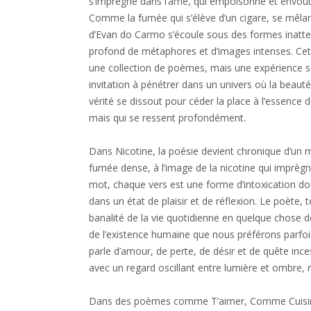
s’imprègne dans l’âme, qui empoisonne et envoûte
Comme la fumée qui s’élève d’un cigare, se mêlant
d’Evan do Carmo s’écoule sous des formes inatte
profond de métaphores et d’images intenses. Ce
une collection de poèmes, mais une expérience se
invitation à pénétrer dans un univers où la beauté
vérité se dissout pour céder la place à l’essence 
mais qui se ressent profondément.
Dans Nicotine, la poésie devient chronique d’un 
fumée dense, à l’image de la nicotine qui imprègne
mot, chaque vers est une forme d’intoxication dou
dans un état de plaisir et de réflexion. Le poète, 
banalité de la vie quotidienne en quelque chose 
de l’existence humaine que nous préférons parfois
parle d’amour, de perte, de désir et de quête inc
avec un regard oscillant entre lumière et ombre, r
Dans des poèmes comme T’aimer, Comme Cuisiner,