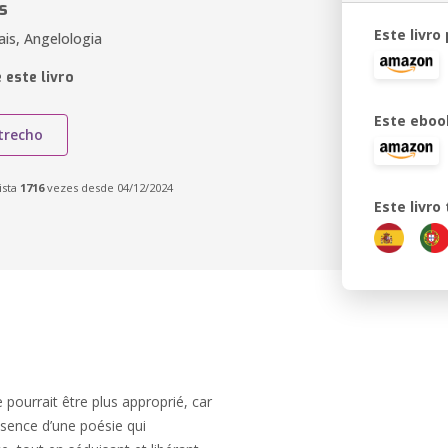
s
Este livro
ais, Angelologia
 este livro
Este eboo
trecho
ista
1716
vezes desde 04/12/2024
Este livr
 pourrait être plus approprié, car
ssence d’une poésie qui