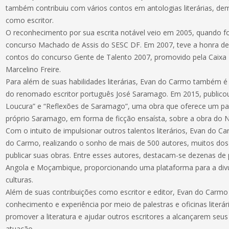
também contribuiu com vários contos em antologias literárias, de
como escritor.
O reconhecimento por sua escrita notável veio em 2005, quando f
concurso Machado de Assis do SESC DF. Em 2007, teve a honra de 
contos do concurso Gente de Talento 2007, promovido pela Caixa 
Marcelino Freire.
Para além de suas habilidades literárias, Evan do Carmo também 
do renomado escritor português José Saramago. Em 2015, publicou 
Loucura” e “Reflexões de Saramago”, uma obra que oferece um pa
próprio Saramago, em forma de ficção ensaísta, sobre a obra do 
Com o intuito de impulsionar outros talentos literários, Evan do 
do Carmo, realizando o sonho de mais de 500 autores, muitos dos
publicar suas obras. Entre esses autores, destacam-se dezenas de 
Angola e Moçambique, proporcionando uma plataforma para a div
culturas.
Além de suas contribuições como escritor e editor, Evan do Carm
conhecimento e experiência por meio de palestras e oficinas literá
promover a literatura e ajudar outros escritores a alcançarem seu
atuação.