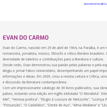
atendimento@cl
EVAN DO CARMO
Evan do Carmo, nascido em 29 de abril de 1964, na Paraíba, é um 
romancista, jornalista, músico, filósofo e crítico literário brasileir
diversidade de talentos e contribuições para a literatura e cultura.
Desde cedo, Evan demonstrou sua paixão pelas palavras e pela exp
dirigiu o jornal Fakos Universitário, desempenhando um papel imp
informações e ideias. Em 2009, criou a revista Leitura e Crítica, u
e discussão da literatura contemporânea.
Com um impressionante catálogo de 30 livros publicados, sua obra
países, incluindo uma edição em inglês intitulada “O Moralista”. En
Mel”, “Heresia poética”, “Elogio à Loucura de Nietzsche”, “Licença P
“Presunção”, “O Cadafalso”, “Dente de Aço”, “Alma Mediana” e “Lí