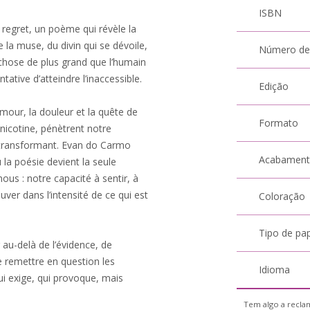
ISBN
e regret, un poème qui révèle la
e la muse, du divin qui se dévoile,
Número de
 chose de plus grand que l’humain
ntative d’atteindre l’inaccessible.
Edição
l’amour, la douleur et la quête de
Formato
nicotine, pénètrent notre
 transformant. Evan do Carmo
Acabamen
 la poésie devient la seule
ous : notre capacité à sentir, à
uver dans l’intensité de ce qui est
Coloração
Tipo de pa
au-delà de l’évidence, de
e remettre en question les
Idioma
ui exige, qui provoque, mais
Tem algo a reclam