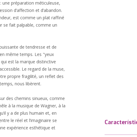
 : une préparation méticuleuse,
ession d’affection et d’abandon.
ondeur, est comme un plat raffiné
ur se fait palpable, comme un
uissante de tendresse et de
e en même temps. Les "yeux
é qui est la marque distinctive
accessible. Le regard de la muse,
tre propre fragilité, un reflet des
emps, nous libèrent.
t sur des chemins sinueux, comme
mêle à la musique de Wagner, à la
qu’il y a de plus humain et, en
tre le réel et l’imaginaire se
Característi
une expérience esthétique et