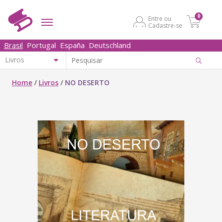
0
Entre ou
Cadastre-se
Brasil
Portugal
España
Deutschland
Home
/
Livros
/
NO DESERTO