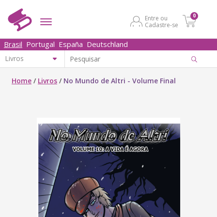
0
Entre ou
Cadastre-se
Brasil
Portugal
España
Deutschland
Home
/
Livros
/
No Mundo de Altri - Volume Final