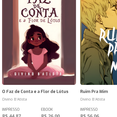
O Faz de Conta e a Flor de Lótus
Ruim Pra Mim
Divino B'Atista
Divino B'Atista
IMPRESSO
EBOOK
IMPRESSO
R$ 44,87
R$ 26,00
R$ 56,06