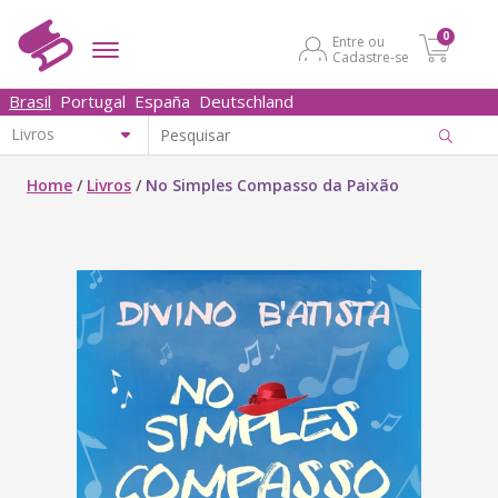
0
Entre ou
Cadastre-se
Brasil
Portugal
España
Deutschland
Home
/
Livros
/
No Simples Compasso da Paixão