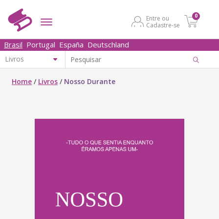
0
Entre ou
Cadastre-se
Brasil
Portugal
España
Deutschland
Home
/
Livros
/
Nosso Durante