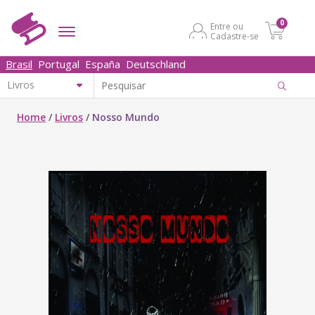
0
Entre ou
Cadastre-se
Brasil
Portugal
España
Deutschland
Home
/
Livros
/
Nosso Mundo