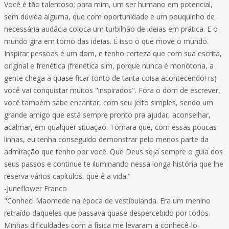
Você é tão talentoso; para mim, um ser humano em potencial,
sem dúvida alguma, que com oportunidade e um pouquinho de
necessária audácia coloca um turbilhão de ideias em prática. E o
mundo gira em torno das ideias. É isso o que move o mundo.
Inspirar pessoas é um dom, e tenho certeza que com sua escrita,
original e frenética (frenética sim, porque nunca é monótona, a
gente chega a quase ficar tonto de tanta coisa acontecendo! rs)
você vai conquistar muitos "inspirados". Fora o dom de escrever,
você também sabe encantar, com seu jeito simples, sendo um
grande amigo que está sempre pronto pra ajudar, aconselhar,
acalmar, em qualquer situação. Tomara que, com essas poucas
linhas, eu tenha conseguido demonstrar pelo menos parte da
admiração que tenho por você. Que Deus seja sempre o guia dos
seus passos e continue te iluminando nessa longa história que lhe
reserva vários capítulos, que é a vida."
-Juneflower Franco
"Conheci Maomede na época de vestibulanda. Era um menino
retraído daqueles que passava quase despercebido por todos.
Minhas dificuldades com a física me levaram a conhecê-lo.