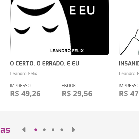
O CERTO. O ERRADO. E EU
INSANI
Leandro Felix
Leandro F
IMPRESSO
EBOOK
IMPRESS
R$ 49,26
R$ 29,56
R$ 47
das