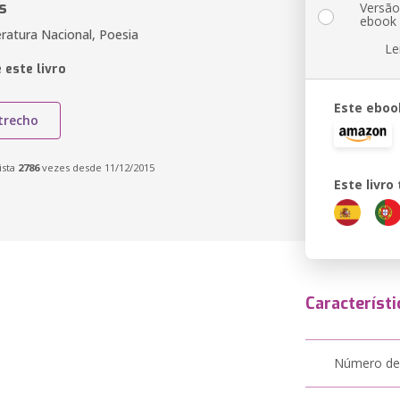
s
Versã
ebook
teratura Nacional, Poesia
Le
 este livro
Este eboo
trecho
ista
2786
vezes desde 11/12/2015
Este livr
Característi
Número de