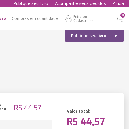
-
Publique seu livro
Acompanhe seus pedidos
Ajuda
0
Entre ou
ivro
Compras em quantidade
Cadastre-se
Publique seu livro
o
R$ 44,57
ssa
Valor total:
R$ 44,57