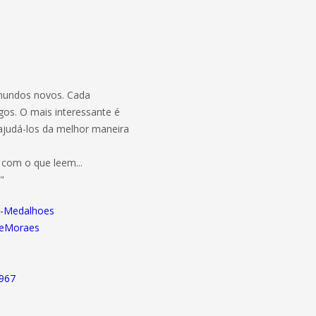
r mundos novos. Cada
os. O mais interessante é
ajudá-los da melhor maneira
 com o que leem...
"
--Medalhoes
xdeMoraes
967