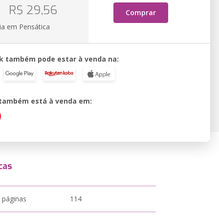
o
R$ 29,56
Comprar
ia em Pensática
k também pode estar à venda na:
o também está à venda em:
cas
 páginas
114