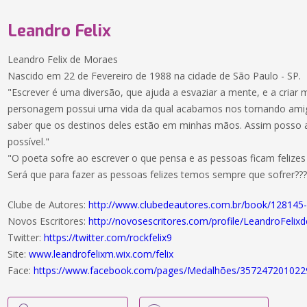
Leandro Felix
Leandro Felix de Moraes
Nascido em 22 de Fevereiro de 1988 na cidade de São Paulo - SP.
"Escrever é uma diversão, que ajuda a esvaziar a mente, e a cria
personagem possui uma vida da qual acabamos nos tornando amig
saber que os destinos deles estão em minhas mãos. Assim posso 
possível."
"O poeta sofre ao escrever o que pensa e as pessoas ficam felizes
Será que para fazer as pessoas felizes temos sempre que sofrer???
Clube de Autores:
http://www.clubedeautores.com.br/book/128145
Novos Escritores:
http://novosescritores.com/profile/LeandroFeli
Twitter:
https://twitter.com/rockfelix9
Site:
www.leandrofelixm.wix.com/felix
Face:
https://www.facebook.com/pages/Medalhões/357247201022