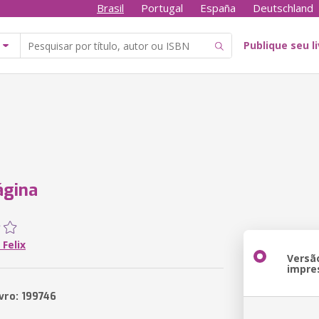
Brasil
Portugal
España
Deutschland
Publique seu l
ágina
Felix
Versã
impre
vro: 199746