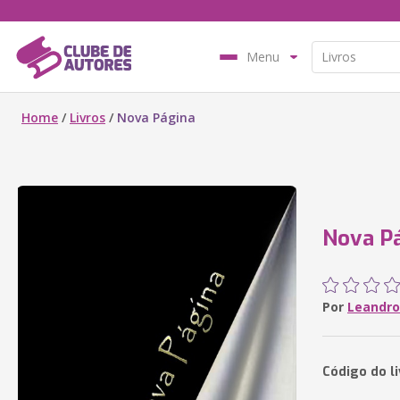
Menu
Home
/
Livros
/
Nova Página
Nova P
Por
Leandro 
Código do li