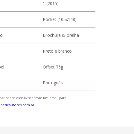
1 (2015)
Pocket (105x148)
to
Brochura s/ orelha
Preto e branco
pel
Offset 75g
Português
ar sobre este livro? Envie um email para
ubedeautores.com.br