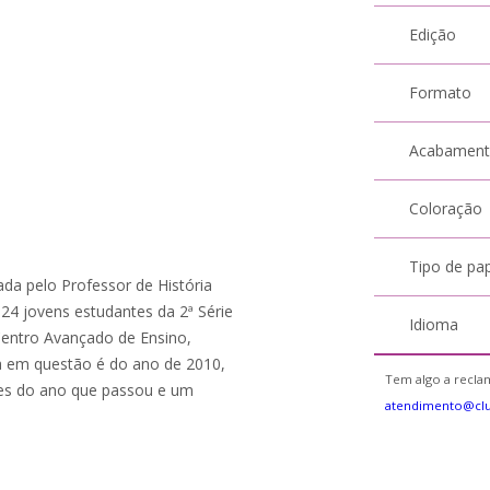
Edição
Formato
Acabamen
Coloração
Tipo de pa
ada pelo Professor de História
 24 jovens estudantes da 2ª Série
Idioma
Centro Avançado de Ensino,
ma em questão é do ano de 2010,
Tem algo a reclam
ões do ano que passou e um
atendimento@cl