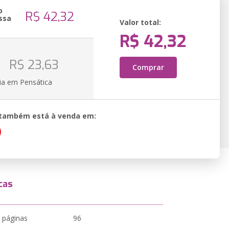
o
R$ 42,32
ssa
Valor total:
R$ 42,32
o
R$ 23,63
Comprar
ia em Pensática
o também está à venda em:
cas
 páginas
96