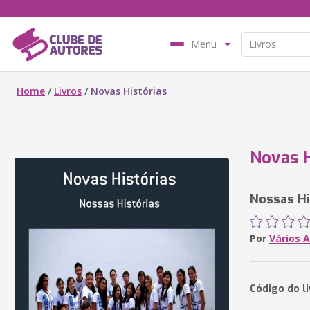
Menu
Home
/
Livros
/
Novas Histórias
Novas H
Nossas Hi
Por
Vários 
Código do l