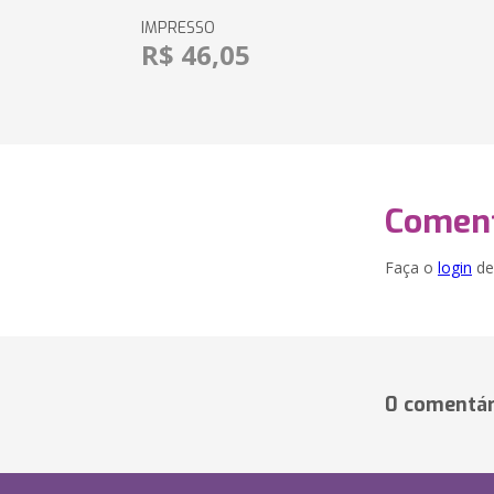
IMPRESSO
R$ 46,05
Coment
Faça o
login
dei
0 comentár