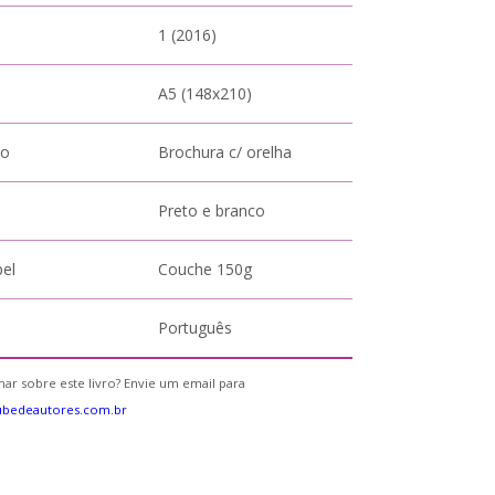
1 (2016)
A5 (148x210)
to
Brochura c/ orelha
Preto e branco
pel
Couche 150g
Português
ar sobre este livro? Envie um email para
ubedeautores.com.br