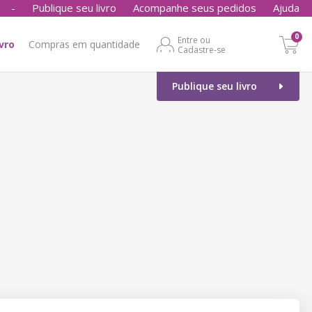
-
Publique seu livro
Acompanhe seus pedidos
Ajuda
0
Entre ou
ivro
Compras em quantidade
Cadastre-se
Publique seu livro