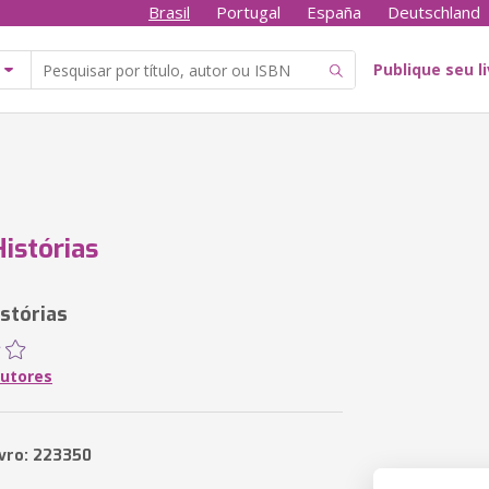
Brasil
Portugal
España
Deutschland
Publique seu l
istórias
stórias
Autores
ivro: 223350