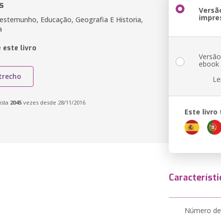
s
Versã
impre
Testemunho, Educação, Geografia E Historia,
a
 este livro
Versã
ebook
trecho
Le
ista
2045
vezes desde 28/11/2016
Este livr
Característi
Número de