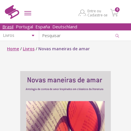
0
Entre ou
Cadastre-se
Brasil
Portugal
España
Deutschland
Home
/
Livros
/
Novas maneiras de amar