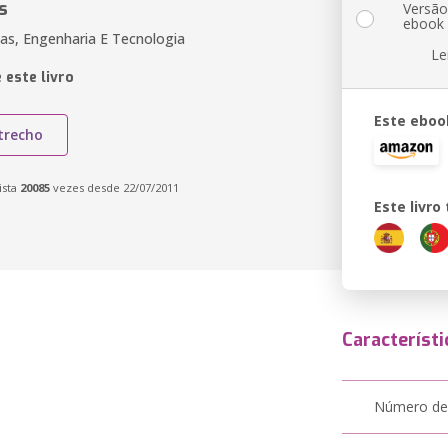
s
Versã
ebook
tas, Engenharia E Tecnologia
Le
 este livro
Este eboo
trecho
ista
20085
vezes desde 22/07/2011
Este livr
Característi
Número de