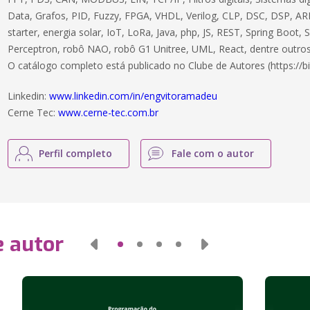
Data, Grafos, PID, Fuzzy, FPGA, VHDL, Verilog, CLP, DSC, DSP, ARM
starter, energia solar, IoT, LoRa, Java, php, JS, REST, Spring Boot,
Perceptron, robô NAO, robô G1 Unitree, UML, React, dentre outros
O catálogo completo está publicado no Clube de Autores (https://bi
Linkedin:
www.linkedin.com/in/engvitoramadeu
Cerne Tec:
www.cerne-tec.com.br
Perfil completo
Fale com o autor
e autor