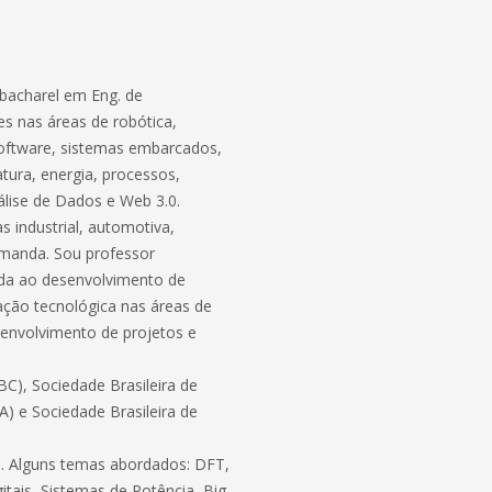
bacharel em Eng. de
s nas áreas de robótica,
software, sistemas embarcados,
atura, energia, processos,
lise de Dados e Web 3.0.
 industrial, automotiva,
demanda. Sou professor
ada ao desenvolvimento de
ação tecnológica nas áreas de
envolvimento de projetos e
C), Sociedade Brasileira de
BA) e Sociedade Brasileira de
ico. Alguns temas abordados: DFT,
itais, Sistemas de Potência, Big