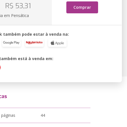
o
R$ 53,31
Comprar
ia em Pensática
k também pode estar à venda na:
o também está à venda em:
cas
 páginas
44