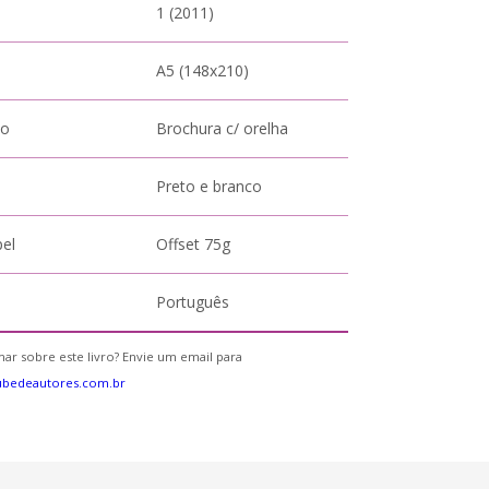
1 (2011)
A5 (148x210)
to
Brochura c/ orelha
Preto e branco
pel
Offset 75g
Português
ar sobre este livro? Envie um email para
ubedeautores.com.br