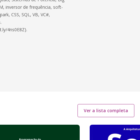
, inversor de frequência, soft-
 Spark, CSS, SQL, VB, VC#,
.
t.ly/4ns0E8Z).
Ver a lista completa