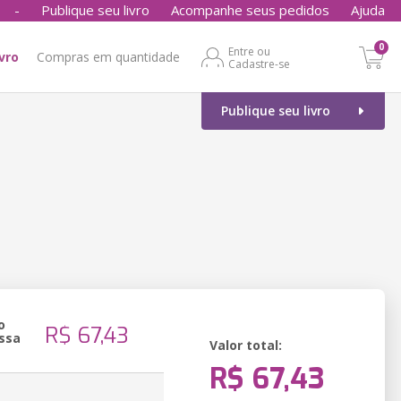
-
Publique seu livro
Acompanhe seus pedidos
Ajuda
0
Entre ou
ivro
Compras em quantidade
Cadastre-se
Publique seu livro
o
R$ 67,43
ssa
Valor total:
R$ 67,43