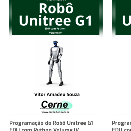
Programação do Robô Unitree G1
Progra
EDU com Python Volume IV
EDU co