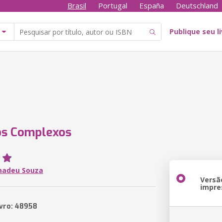
Brasil
Portugal
España
Deutschland
Publique seu l
s Complexos
madeu Souza
Versã
impre
ivro: 48958