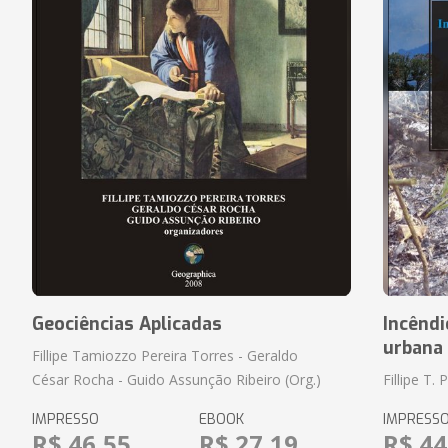
Geociências Aplicadas
Incênd
urbana 
Fillipe Tamiozzo Pereira Torres - Geraldo
César Rocha - Guido Assunção Ribeiro (Org.)
Fillipe T. 
IMPRESSO
EBOOK
IMPRESS
R$ 46,55
R$ 27,19
R$ 44