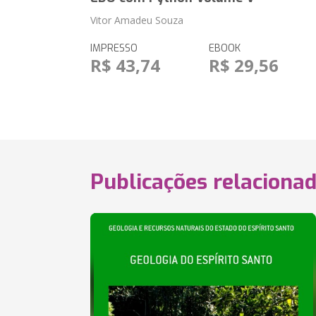
Vitor Amadeu Souza
IMPRESSO
EBOOK
R$ 43,74
R$ 29,56
Publicações relaciona