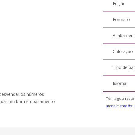
Edição
Formato
Acabamen
Coloração
Tipo de pa
Idioma
a desvendar os números
Tem algo a reclam
ato dar um bom embasamento
atendimento@cl