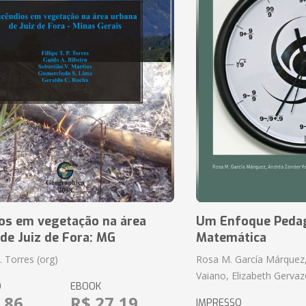
ios em vegetação na área
Um Enfoque Pedag
de Juiz de Fora: MG
Matemática
P. Torres (org)
Rosa M. García Márquez
Vaiano, Elizabeth Gervaz
O
EBOOK
,86
R$ 27,19
IMPRESSO