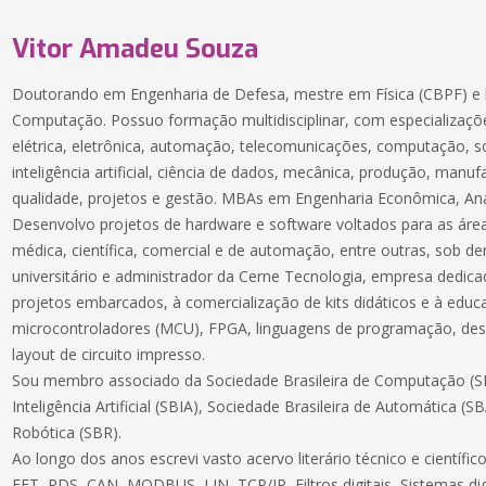
Vitor Amadeu Souza
Doutorando em Engenharia de Defesa, mestre em Física (CBPF) e 
Computação. Possuo formação multidisciplinar, com especializaçõe
elétrica, eletrônica, automação, telecomunicações, computação, 
inteligência artificial, ciência de dados, mecânica, produção, manuf
qualidade, projetos e gestão. MBAs em Engenharia Econômica, Aná
Desenvolvo projetos de hardware e software voltados para as áreas
médica, científica, comercial e de automação, entre outras, sob 
universitário e administrador da Cerne Tecnologia, empresa dedic
projetos embarcados, à comercialização de kits didáticos e à educ
microcontroladores (MCU), FPGA, linguagens de programação, des
layout de circuito impresso.
Sou membro associado da Sociedade Brasileira de Computação (SB
Inteligência Artificial (SBIA), Sociedade Brasileira de Automática (S
Robótica (SBR).
Ao longo dos anos escrevi vasto acervo literário técnico e científ
FFT, PDS, CAN, MODBUS, LIN, TCP/IP, Filtros digitais, Sistemas dig