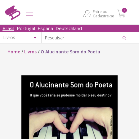
0
Entre ou
Cadastre-se
Brasil
Portugal
España
Deutschland
Home
/
Livros
/
O Alucinante Som do Poeta