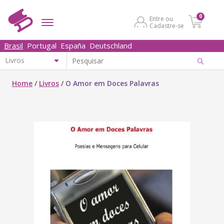
0
Entre ou
Cadastre-se
Brasil
Portugal
España
Deutschland
Home
/
Livros
/
O Amor em Doces Palavras