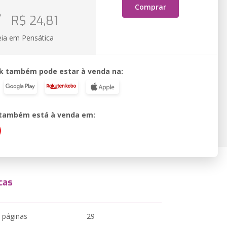
Comprar
o
R$ 24,81
eia em Pensática
k também pode estar à venda na:
o também está à venda em:
cas
 páginas
29