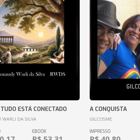
 TUDO ESTÁ CONECTADO
A CONQUISTA
 WARLI DA SILVA
GILCOSME
O
EBOOK
IMPRESSO
0,17
R$ 53,31
R$ 40,80