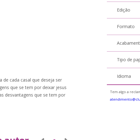
Edição
Formato
Acabamen
Tipo de pa
Idioma
ida de cada casal que deseja ser
agens que se tem por deixar jesus
Tem algo a reclam
e as desvantagens que se tem por
atendimento@cl