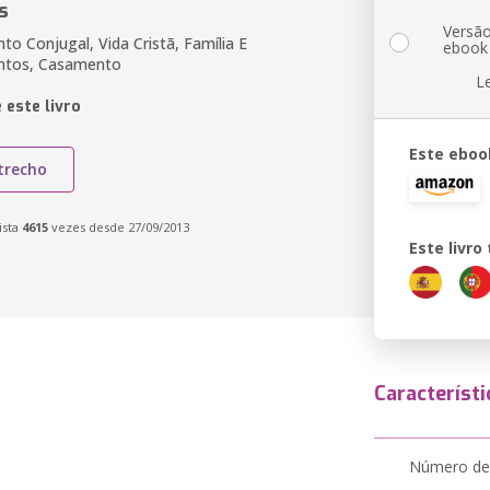
s
Versã
o Conjugal, Vida Cristã, Família E
ebook
ntos, Casamento
L
 este livro
Este eboo
trecho
ista
4615
vezes desde 27/09/2013
Este livr
Característi
Número de