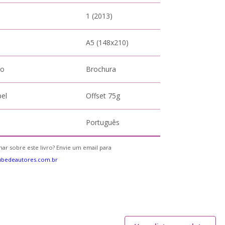
1 (2013)
A5 (148x210)
to
Brochura
pel
Offset 75g
Português
ar sobre este livro? Envie um email para
ubedeautores.com.br