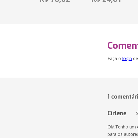
Coment
Faça o
login
dei
1 comentár
Cirlene
Olá.Tenho um 
para os autore