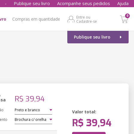
-
Publique seu livro
Acompanhe seus pedidos
Ajuda
0
Entre ou
ivro
Compras em quantidade
Cadastre-se
Publique seu livro
o
R$ 39,94
ssa
ão
Valor total:
R$ 39,94
ento