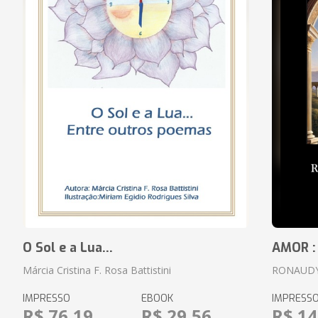
O Sol e a Lua...
AMOR :
Márcia Cristina F. Rosa Battistini
RONAUDY
IMPRESSO
EBOOK
IMPRESS
R$ 76,19
R$ 29,56
R$ 14