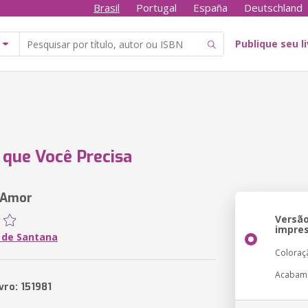
Brasil
Portugal
España
Deutschland
Publique seu l
que Você Precisa
 Amor
Versã
impre
 de Santana
Coloraç
Acabam
vro: 151981