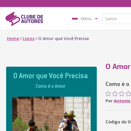
Menu
Home
/
Livros
/
O Amor que Você Precisa
O Amor 
Como é o
Por
Antonio
Código do li