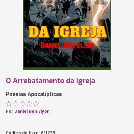
O Arrebatamento da Igreja
Poesias Apocalípticas
Por
Daniel Ben Elyon
Código do livro: 611233