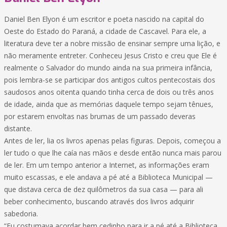
Daniel Ben Elyon é um escritor e poeta nascido na capital do
Oeste do Estado do Paraná, a cidade de Cascavel. Para ele, a
literatura deve ter a nobre missão de ensinar sempre uma lição, e
não meramente entreter. Conheceu Jesus Cristo e creu que Ele é
realmente o Salvador do mundo ainda na sua primeira infância,
pois lembra-se se participar dos antigos cultos pentecostais dos
saudosos anos oitenta quando tinha cerca de dois ou três anos
de idade, ainda que as memórias daquele tempo sejam tênues,
por estarem envoltas nas brumas de um passado deveras
distante.
Antes de ler, lia os livros apenas pelas figuras. Depois, começou a
ler tudo o que lhe caía nas mãos e desde então nunca mais parou
de ler. Em um tempo anterior a Internet, as informações eram
muito escassas, e ele andava a pé até a Biblioteca Municipal —
que distava cerca de dez quilômetros da sua casa — para ali
beber conhecimento, buscando através dos livros adquirir
sabedoria.
“Eu costumava acordar bem cedinho para ir a pé até a Biblioteca