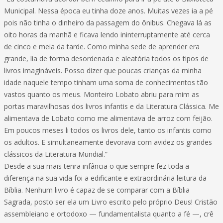
Municipal. Nessa época eu tinha doze anos. Muitas vezes ia a pé
pois não tinha o dinheiro da passagem do ônibus. Chegava lá as
oito horas da manhã e ficava lendo ininterruptamente até cerca
de cinco e meia da tarde. Como minha sede de aprender era
grande, lia de forma desordenada e aleatória todos os tipos de
livros imagináveis. Posso dizer que poucas crianças da minha
idade naquele tempo tinham uma soma de conhecimentos tão
vastos quanto os meus. Monteiro Lobato abriu para mim as
portas maravilhosas dos livros infantis e da Literatura Clássica. Me
alimentava de Lobato como me alimentava de arroz com feijão.
Em poucos meses li todos os livros dele, tanto os infantis como
os adultos. E simultaneamente devorava com avidez os grandes
clássicos da Literatura Mundial.”
Desde a sua mais tenra infância o que sempre fez toda a
diferença na sua vida foi a edificante e extraordinária leitura da
Bíblia. Nenhum livro é capaz de se comparar com a Bíblia
Sagrada, posto ser ela um Livro escrito pelo próprio Deus! Cristão
assembleiano e ortodoxo — fundamentalista quanto a fé —, crê