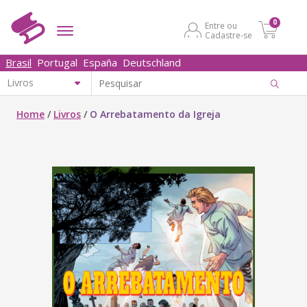
0
Entre ou
Cadastre-se
Brasil
Portugal
España
Deutschland
Home
/
Livros
/
O Arrebatamento da Igreja