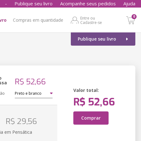
-
Publique seu livro
Acompanhe seus pedidos
Ajuda
0
Entre ou
ivro
Compras em quantidade
Cadastre-se
Publique seu livro
o
R$ 52,66
ssa
Valor total:
ção
R$ 52,66
o
Comprar
R$ 29,56
ia em Pensática