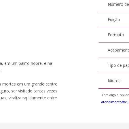
Número de
Edição
Formato
Acabamen
a, em um bairro nobre, e na
Tipo de pa
.
Idioma
as mortes em um grande centro
uro, ser visitado tantas vezes
Tem algo a reclam
as, viraliza rapidamente entre
atendimento@cl