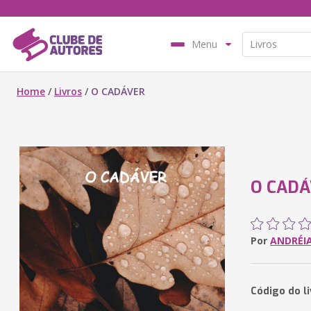
Menu
Home
/
Livros
/
O CADÁVER
O CAD
Por
ANDRÉI
Código do l