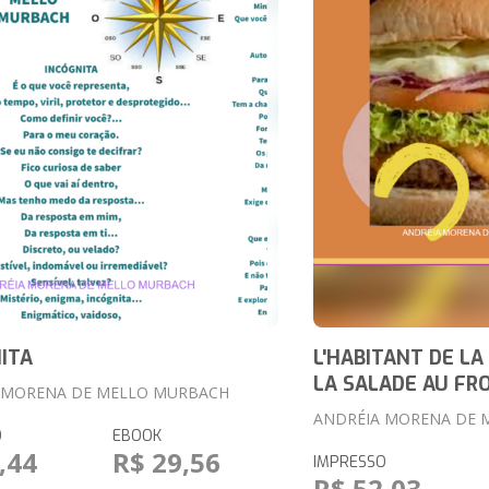
ITA
L'HABITANT DE LA
LA SALADE AU FR
 MORENA DE MELLO MURBACH
ANDRÉIA MORENA DE 
O
EBOOK
,44
R$ 29,56
IMPRESSO
R$ 52,03