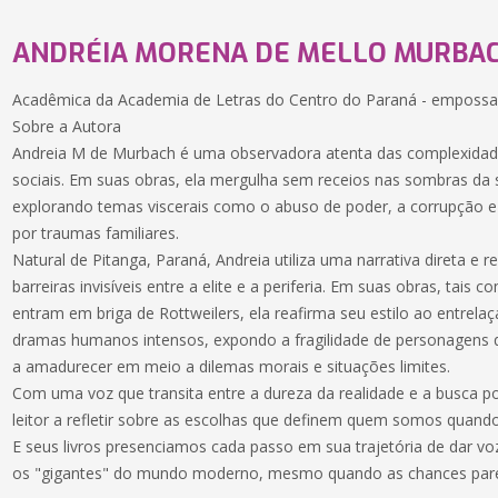
ANDRÉIA MORENA DE MELLO MURBA
Acadêmica da Academia de Letras do Centro do Paraná - emposs
Sobre a Autora
Andreia M de Murbach é uma observadora atenta das complexidad
sociais. Em suas obras, ela mergulha sem receios nas sombras d
explorando temas viscerais como o abuso de poder, a corrupção 
por traumas familiares.
Natural de Pitanga, Paraná, Andreia utiliza uma narrativa direta e r
barreiras invisíveis entre a elite e a periferia. Em suas obras, tais
entram em briga de Rottweilers, ela reafirma seu estilo ao entrelaç
dramas humanos intensos, expondo a fragilidade de personagens q
a amadurecer em meio a dilemas morais e situações limites.
Com uma voz que transita entre a dureza da realidade e a busca p
leitor a refletir sobre as escolhas que definem quem somos quand
E seus livros presenciamos cada passo em sua trajetória de dar v
os "gigantes" do mundo moderno, mesmo quando as chances pare