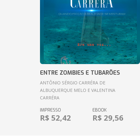
ENTRE ZOMBIES E TUBARÕES
ANTÔNIO SÉRGIO CARRÉRA DE
ALBUQUERQUE MELO E VALENTINA
CARRÉRA
IMPRESSO
EBOOK
R$ 52,42
R$ 29,56