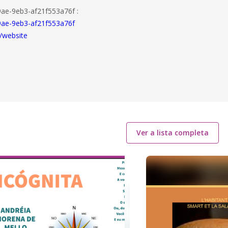
ae-9eb3-af21f553a76f :
9ae-9eb3-af21f553a76f
/website
Ver a lista completa