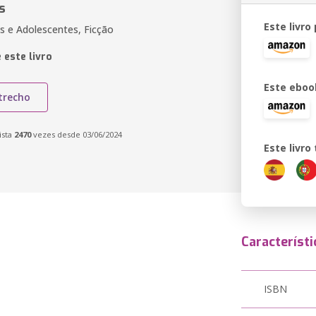
s
Este livro
ns e Adolescentes, Ficção
 este livro
Este eboo
trecho
ista
2470
vezes desde 03/06/2024
Este livr
Característi
ISBN