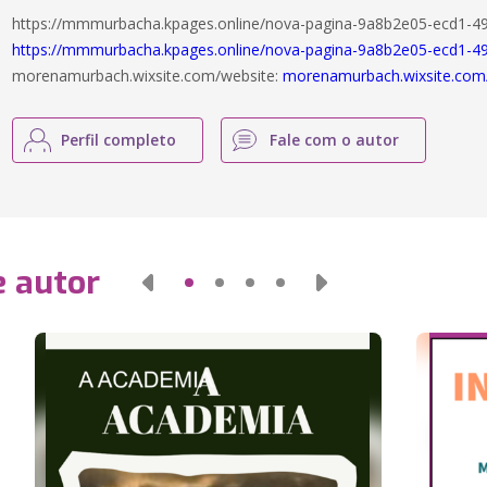
https://mmmurbacha.kpages.online/nova-pagina-9a8b2e05-ecd1-49
https://mmmurbacha.kpages.online/nova-pagina-9a8b2e05-ecd1-4
morenamurbach.wixsite.com/website:
morenamurbach.wixsite.com
Perfil completo
Fale com o autor
e autor