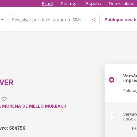
Brasil
Portugal
España
Deutschland
Publique seu l
Versã
impre
ÁVER
Colora
A MORENA DE MELLO MURBACH
Versã
ebook
ivro: 684756
Le