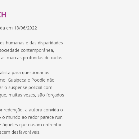
CH
ada em 18/06/2022
es humanas e das disparidades
a sociedade contemporânea,
e as marcas profundas deixadas
ealista para questionar as
 como: Guaipeca e Poodle não
ar o suspense policial com
ue, muitas vezes, são forçados
or redenção, a autora convida o
o o mundo ao redor parece ruir.
oz àqueles que ousam enfrentar
cem desfavoráveis.