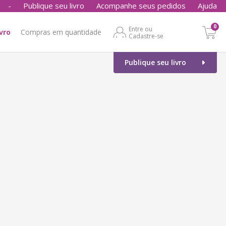
-
Publique seu livro
Acompanhe seus pedidos
Ajuda
0
Entre ou
ivro
Compras em quantidade
Cadastre-se
Publique seu livro