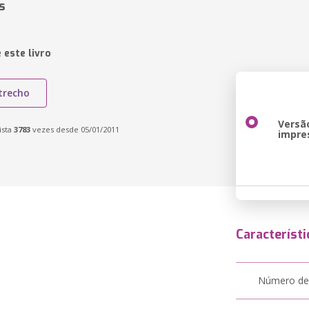
s
 este livro
trecho
Versã
ista
3783
vezes desde 05/01/2011
impre
Característi
Número de