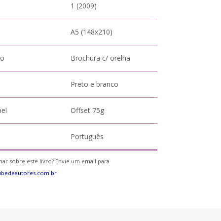
1 (2009)
A5 (148x210)
to
Brochura c/ orelha
Preto e branco
pel
Offset 75g
Português
ar sobre este livro? Envie um email para
ubedeautores.com.br