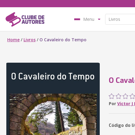
Menu
Home
/
Livros
/
O Cavaleiro do Tempo
O Caval
Por
Victor J
Código do li