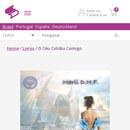
0
Entre ou
Cadastre-se
Brasil
Portugal
España
Deutschland
Home
/
Livros
/
O Céu Colidiu Comigo