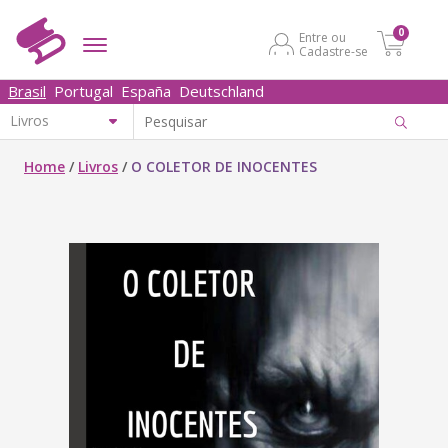
0
Entre ou
Cadastre-se
Brasil
Portugal
España
Deutschland
Home
/
Livros
/
O COLETOR DE INOCENTES