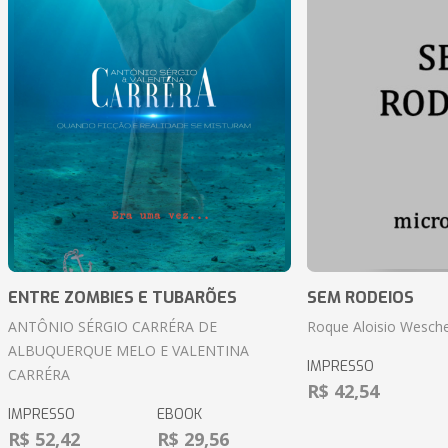
ENTRE ZOMBIES E TUBARÕES
SEM RODEIOS
ANTÔNIO SÉRGIO CARRÉRA DE
Roque Aloisio Wesche
ALBUQUERQUE MELO E VALENTINA
IMPRESSO
CARRÉRA
R$ 42,54
IMPRESSO
EBOOK
R$ 52,42
R$ 29,56