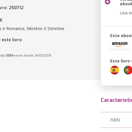
eboo
ivro: 250712
Leia 
s
ão e Romance, Mistério E Detetive
Este eboo
 este livro
ista
3359
vezes desde 26/02/2018
Este livr
Característi
ISBN