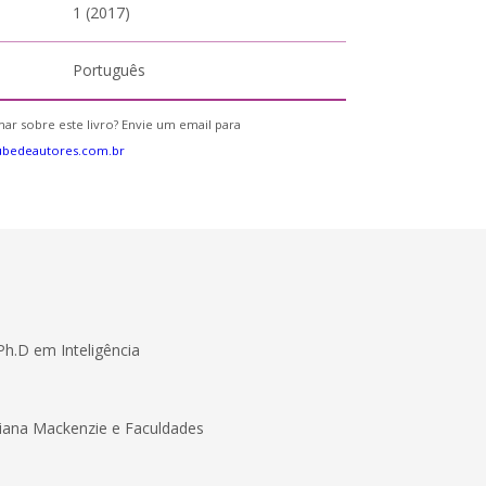
1 (2017)
Português
ar sobre este livro? Envie um email para
ubedeautores.com.br
Ph.D em Inteligência
riana Mackenzie e Faculdades