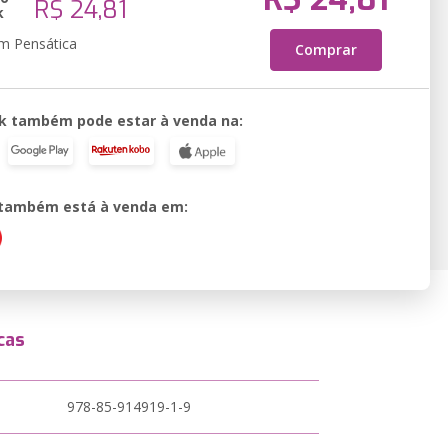
R$ 24,81
k
em Pensática
Comprar
k também pode estar à venda na:
o também está à venda em:
cas
978-85-914919-1-9