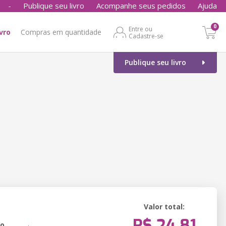
-
Publique seu livro
Acompanhe seus pedidos
Ajuda
0
Entre ou
ivro
Compras em quantidade
Cadastre-se
Publique seu livro
Valor total:
R$ 24,81
ão