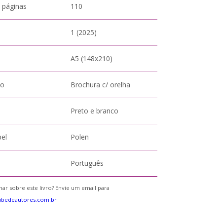
 páginas
110
1 (2025)
A5 (148x210)
to
Brochura c/ orelha
Preto e branco
pel
Polen
Português
ar sobre este livro? Envie um email para
ubedeautores.com.br