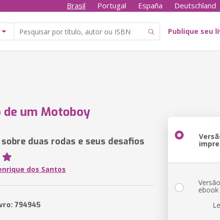
Brasil
Portugal
España
Deutschland
Publique seu l
o de um Motoboy
Versã
 sobre duas rodas e seus desafios
impre
enrique dos Santos
Versã
ebook
ivro: 794945
Le