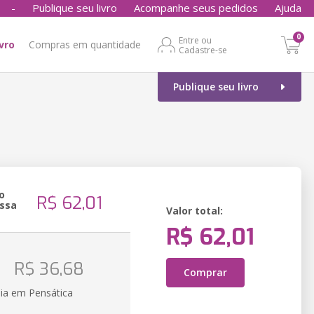
-
Publique seu livro
Acompanhe seus pedidos
Ajuda
0
Entre ou
ivro
Compras em quantidade
Cadastre-se
Publique seu livro
o
R$ 62,01
ssa
Valor total:
R$ 62,01
o
R$ 36,68
Comprar
ia em Pensática