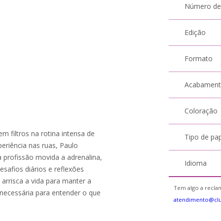
Número de
Edição
Formato
Acabamen
Coloração
 filtros na rotina intensa de
Tipo de pa
eriência nas ruas, Paulo
 profissão movida a adrenalina,
Idioma
desafios diários e reflexões
 arrisca a vida para manter a
Tem algo a reclam
necessária para entender o que
atendimento@cl