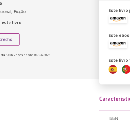
s
Este livro
cional, Ficção
 este livro
Este eboo
trecho
ista
1366
vezes desde 01/04/2025
Este livr
Característi
ISBN