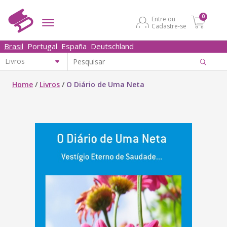
0
Entre ou
Cadastre-se
Brasil
Portugal
España
Deutschland
Home
/
Livros
/
O Diário de Uma Neta