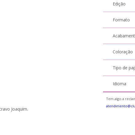
Edição
Formato
Acabamen
Coloração
Tipo de pa
Idioma
Tem algo a reclam
atendimento@cl
scravo Joaquim.