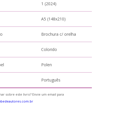
1 (2024)
A5 (148x210)
to
Brochura c/ orelha
Colorido
pel
Polen
Português
ar sobre este livro? Envie um email para
ubedeautores.com.br