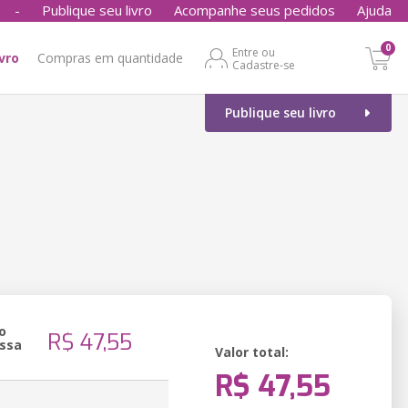
-
Publique seu livro
Acompanhe seus pedidos
Ajuda
0
Entre ou
ivro
Compras em quantidade
Cadastre-se
Publique seu livro
o
R$ 47,55
ssa
Valor total:
R$ 47,55