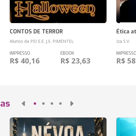
CONTOS DE TERROR
Ética a
Alunos da PEI E.E. J.S. PIMENTEL
Iza S.V.
IMPRESSO
EBOOK
IMPRESS
R$ 40,16
R$ 23,63
R$ 58
das