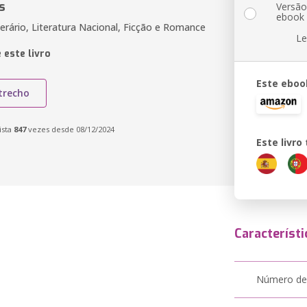
s
Versã
ebook
erário, Literatura Nacional, Ficção e Romance
Le
 este livro
Este eboo
trecho
ista
847
vezes desde 08/12/2024
Este livr
Característi
Número de