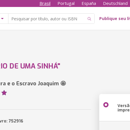
Brasil
Portugal
España
Deutschland
Publique seu l
RIO DE UMA SINHÁ"
ura e o Escravo Joaquim 🤩
Versã
impre
ivro: 752916