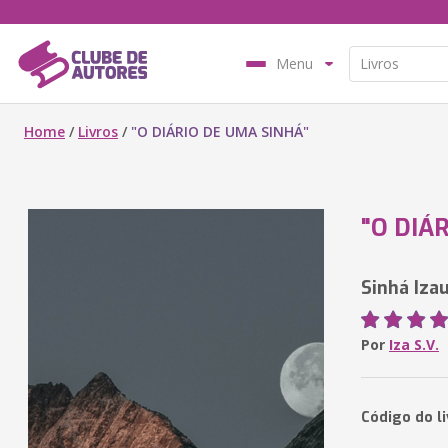
Menu
Home
/
Livros
/
"O DIÁRIO DE UMA SINHÁ"
"O DIÁ
Sinhá Iza
Por
Iza S.V.
Código do l