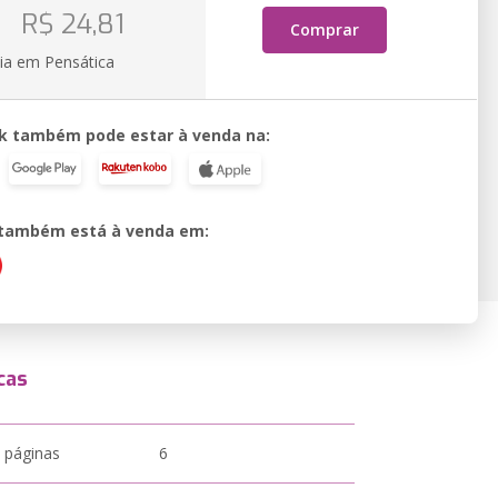
o
R$ 24,81
Comprar
ia em Pensática
k também pode estar à venda na:
o também está à venda em:
cas
 páginas
6