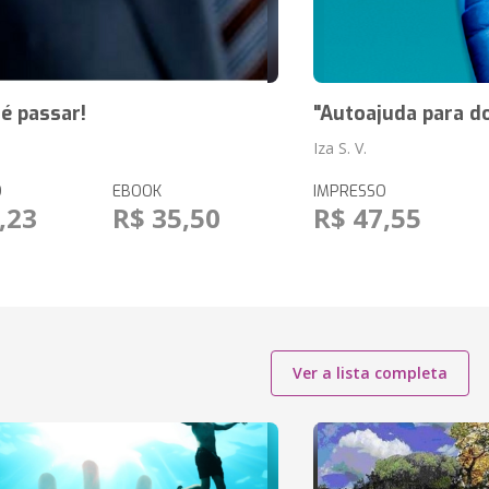
té passar!
"Autoajuda para d
Iza S. V.
O
EBOOK
IMPRESSO
,23
R$ 35,50
R$ 47,55
Ver a lista completa