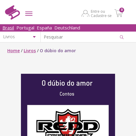
0
Entre ou
Cadastre-se
Brasil
Portugal
España
Deutschland
Home
/
Livros
/
O dúbio do amor