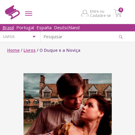
0
Entre ou
Cadastre-se
Brasil
Portugal
España
Deutschland
Home
/
Livros
/
O Duque e a Noviça