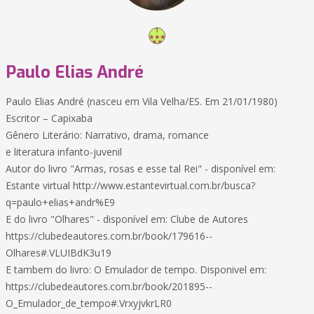
Paulo Elias André
Paulo Elias André (nasceu em Vila Velha/ES. Em 21/01/1980)
Escritor – Capixaba
Gênero Literário: Narrativo, drama, romance
e literatura infanto-juvenil
Autor do livro "Armas, rosas e esse tal Rei" - disponível em:
Estante virtual http://www.estantevirtual.com.br/busca?
q=paulo+elias+andr%E9
E do livro "Olhares" - disponível em: Clube de Autores
https://clubedeautores.com.br/book/179616--
Olhares#.VLUIBdK3u19
E tambem do livro: O Emulador de tempo. Disponivel em:
https://clubedeautores.com.br/book/201895--
O_Emulador_de_tempo#.VrxyjvkrLR0