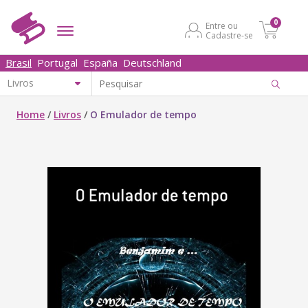
0
Entre ou
Cadastre-se
Brasil
Portugal
España
Deutschland
Home
/
Livros
/
O Emulador de tempo