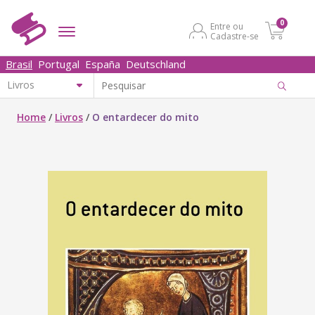
0
Entre ou
Cadastre-se
Brasil
Portugal
España
Deutschland
Home
/
Livros
/
O entardecer do mito