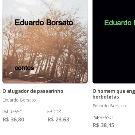
O alugador de passarinho
O homem que eng
borboletas
Eduardo Borsato
Eduardo Borsato
IMPRESSO
EBOOK
IMPRESSO
R$ 36,80
R$ 23,63
R$ 38,45