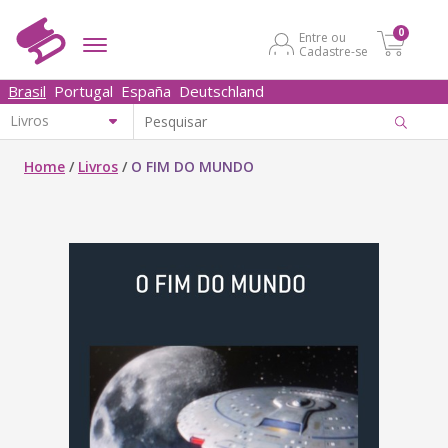
0
Entre ou
Cadastre-se
Brasil
Portugal
España
Deutschland
Home
/
Livros
/
O FIM DO MUNDO