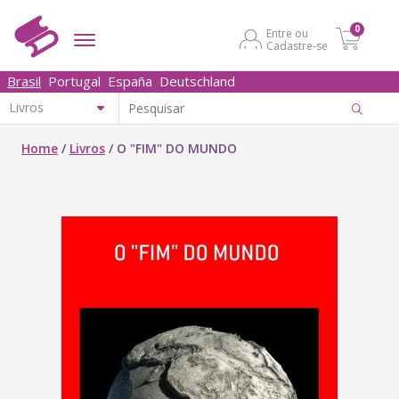
0
Entre ou
Cadastre-se
Brasil
Portugal
España
Deutschland
Home
/
Livros
/
O "FIM" DO MUNDO