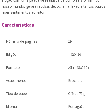
Ficção com uma pitada de realidade de como será o “fim” do
nosso mundo, gerará repulsa, deboche, reflexão e tantos outros
mais sentimentos ao leitor.
Características
Número de páginas
29
Edição
1 (2019)
Formato
A5 (148x210)
Acabamento
Brochura
Tipo de papel
Offset 75g
Idioma
Português