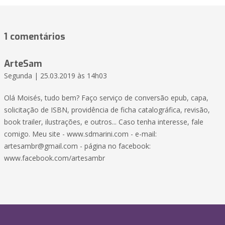
1 comentários
ArteSam
Segunda | 25.03.2019 às 14h03
Olá Moisés, tudo bem? Faço serviço de conversão epub, capa,
solicitação de ISBN, providência de ficha catalográfica, revisão,
book trailer, ilustrações, e outros... Caso tenha interesse, fale
comigo. Meu site - www.sdmarini.com - e-mail:
artesambr@gmail.com - página no facebook:
www.facebook.com/artesambr