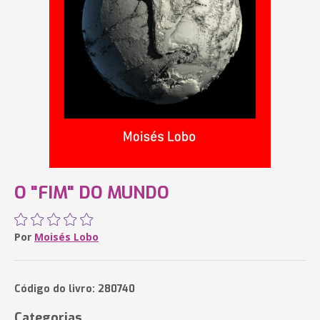
O "FIM" DO MUNDO
Por
Moisés Lobo
Código do livro: 280740
Categorias