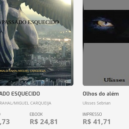
ADO ESQUECIDO
Olhos do além
RAHAL/MIGUEL CARQUEIJA
Ulisses Sebrian
O
EBOOK
IMPRESSO
,73
R$ 24,81
R$ 41,71