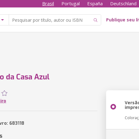
Brasil
Portugal
España
Deutschland
Publique seu l
o da Casa Azul
eiro
Versã
impre
Colora
vro: 683118
s