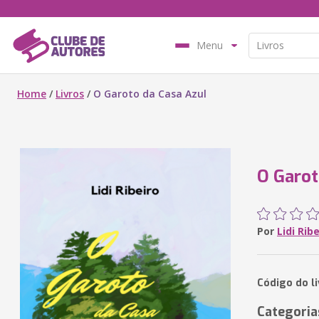
Menu
Home
/
Livros
/
O Garoto da Casa Azul
O Garot
Por
Lidi Rib
Código do li
Categoria