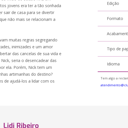
Edição
tos jovens era ter a tão sonhada
 sair de casa para se divertir
Formato
 que não mais se relacionam a
Acabamen
tavam muitas regras segregando
zades, inimizades e um amor
Tipo de pa
bertar das cancelas de sua vida e
 Nick, seria o desencadear das
Idioma
por ela. Porém, Nick tem um
nhas artimanhas do destino?
Tem algo a reclam
s de ajudá-los a lidar com os
atendimento@cl
Lidi Ribeiro