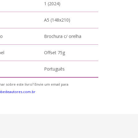
1 (2024)
A5 (148x210)
to
Brochura c/ orelha
pel
Offset 75g
Português
ar sobre este livro? Envie um email para
ubedeautores.com.br