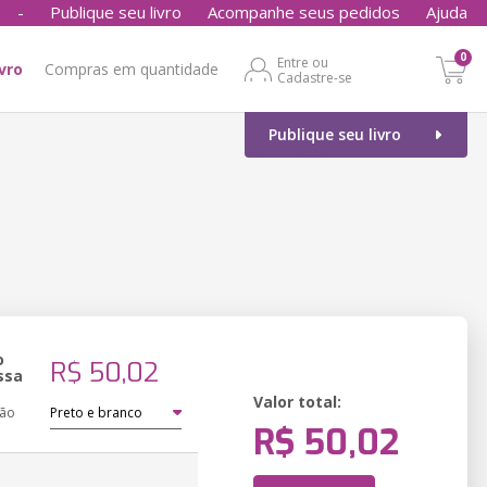
-
Publique seu livro
Acompanhe seus pedidos
Ajuda
0
Entre ou
ivro
Compras em quantidade
Cadastre-se
Publique seu livro
o
R$ 50,02
ssa
Valor total:
ção
R$ 50,02