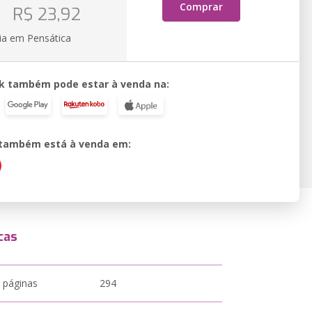
o
Comprar
R$ 23,92
ia em Pensática
k também pode estar à venda na:
o também está à venda em:
cas
 páginas
294