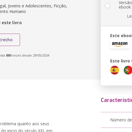
Versã
al, Jovens e Adolescentes, Ficção,
ebook
mento Humano
Le
 este livro
Este eboo
trecho
ista
880
vezes desde 29/05/2024
Este livr
Característi
Número de
 problema quanto aos seus
do inicio do século XXI, em