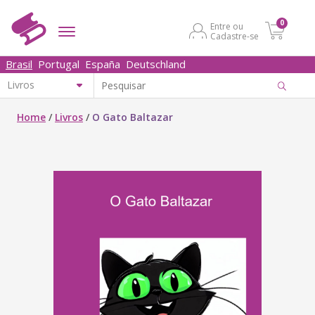
0
Entre ou
Cadastre-se
Brasil
Portugal
España
Deutschland
Home
/
Livros
/
O Gato Baltazar