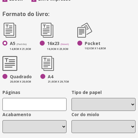
Formato do livro:
A5
16x23
Pocket
(Padrão)
(Novo!)
10,5CM X 14,8CM
14,8CM X 21,0CM
16,0CM X 23,0CM
Quadrado
A4
20,0CM X 20,0CM
21,0CM X 29,7CM
Páginas
Tipo de papel
Acabamento
Cor do miolo