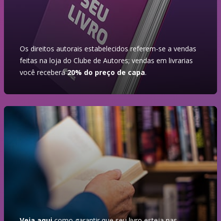
Os direitos autorais estabelecidos referem-se a vendas
feitas na loja do Clube de Autores; vendas em livrarias
você receberá
20% do preço de capa
.
Veja aqui
como garantir que seu livro esteja nas