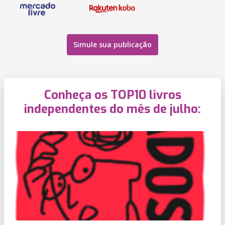
Simule sua publicação
Conheça os TOP10 livros
independentes do mês de julho: