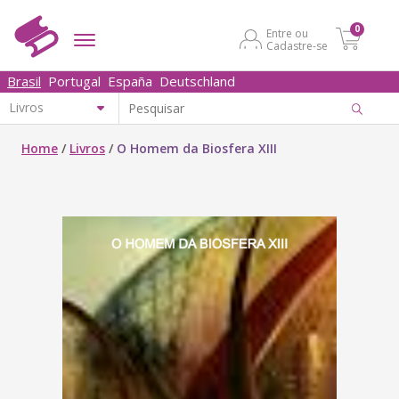
0
Entre ou
Cadastre-se
Brasil
Portugal
España
Deutschland
Home
/
Livros
/
O Homem da Biosfera XIII