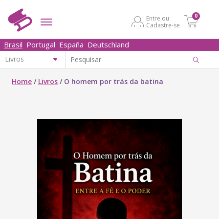
0
Entre ou
Cadastre-se
Brasil
Portugal
España
Deutschland
Home
/
Livros
/
O homem por trás da batina