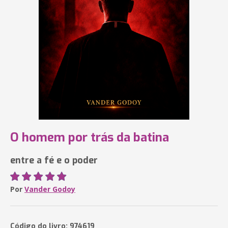
O homem por trás da batina
entre a fé e o poder
Por
Vander Godoy
Código do livro: 974619