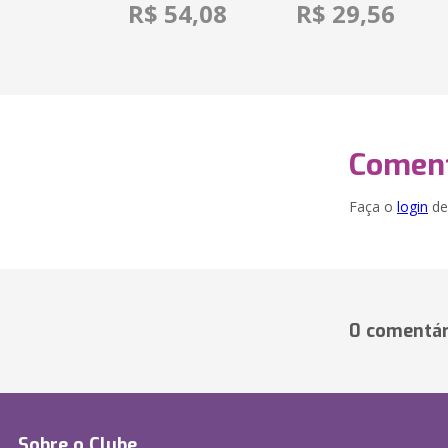
R$ 54,08
R$ 29,56
Coment
Faça o
login
dei
0 comentár
Sobre o Clube