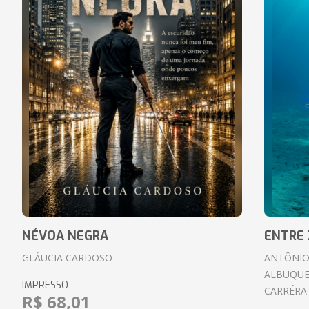
NÉVOA NEGRA
ENTRE 
GLÁUCIA CARDOSO
ANTÔNIO
ALBUQUE
IMPRESSO
CARRÉRA
R$ 68,01