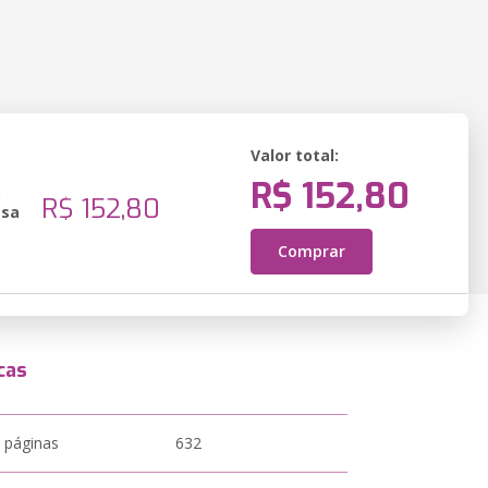
Valor total:
R$ 152,80
o
R$ 152,80
ssa
Comprar
cas
 páginas
632