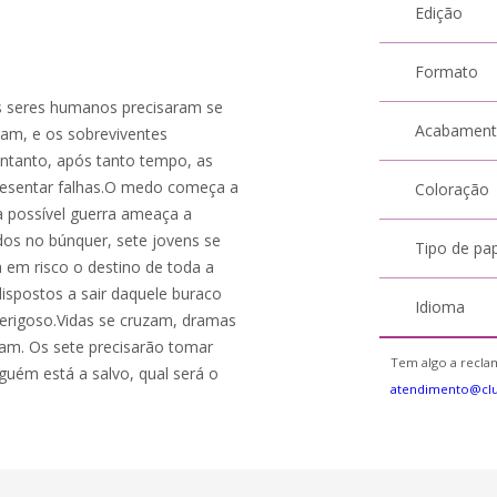
Edição
Formato
os seres humanos precisaram se
Acabamen
ram, e os sobreviventes
entanto, após tanto tempo, as
esentar falhas.O medo começa a
Coloração
a possível guerra ameaça a
dos no búnquer, sete jovens se
Tipo de pa
em risco o destino de toda a
ispostos a sair daquele buraco
Idioma
erigoso.Vidas se cruzam, dramas
am. Os sete precisarão tomar
Tem algo a reclam
ém está a salvo, qual será o
atendimento@cl