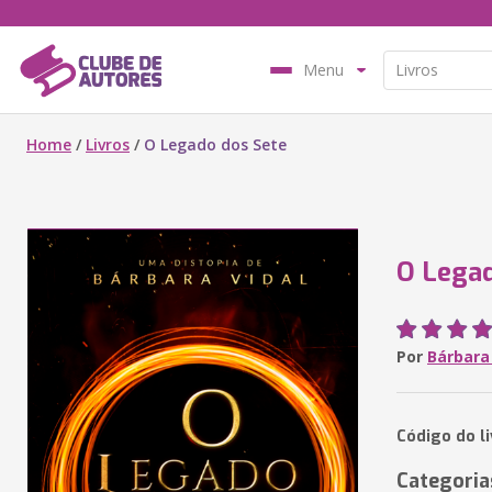
Menu
Home
/
Livros
/
O Legado dos Sete
O Legad
Por
Bárbara
Código do l
Categoria