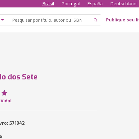
Brasil
Portugal
España
Deutschland
Publique seu l
o dos Sete
 Vidal
ivro: 571942
s