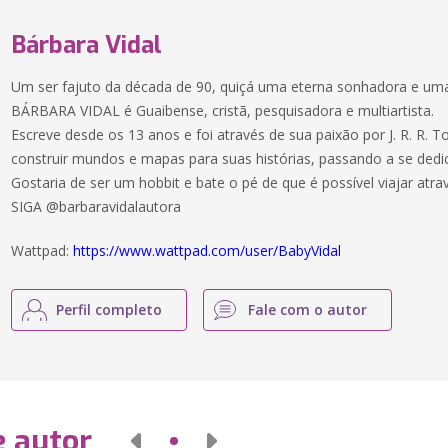
Bárbara Vidal
Um ser fajuto da década de 90, quiçá uma eterna sonhadora e uma
BÁRBARA VIDAL é Guaibense, cristã, pesquisadora e multiartista.
Escreve desde os 13 anos e foi através de sua paixão por J. R. R. 
construir mundos e mapas para suas histórias, passando a se dedica
Gostaria de ser um hobbit e bate o pé de que é possível viajar a
SIGA @barbaravidalautora
Wattpad:
https://www.wattpad.com/user/BabyVidal
Perfil completo
Fale com o autor
e autor