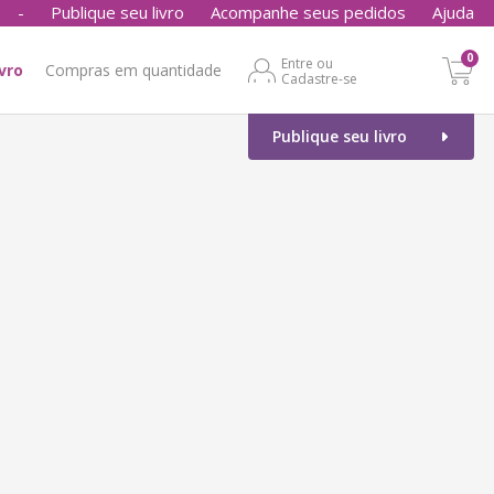
-
Publique seu livro
Acompanhe seus pedidos
Ajuda
0
Entre ou
ivro
Compras em quantidade
Cadastre-se
Publique seu livro