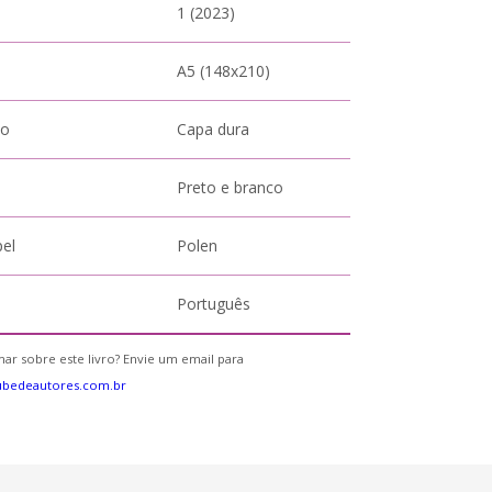
1 (2023)
A5 (148x210)
to
Capa dura
Preto e branco
pel
Polen
Português
ar sobre este livro? Envie um email para
ubedeautores.com.br