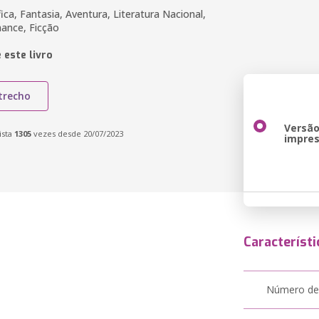
fica, Fantasia, Aventura, Literatura Nacional,
ance, Ficção
 este livro
trecho
Versã
ista
1305
vezes desde 20/07/2023
impre
Característi
Número de