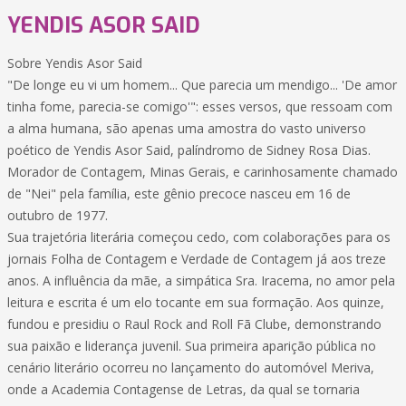
YENDIS ASOR SAID
Sobre Yendis Asor Said
"De longe eu vi um homem... Que parecia um mendigo... 'De amor
tinha fome, parecia-se comigo'": esses versos, que ressoam com
a alma humana, são apenas uma amostra do vasto universo
poético de Yendis Asor Said, palíndromo de Sidney Rosa Dias.
Morador de Contagem, Minas Gerais, e carinhosamente chamado
de "Nei" pela família, este gênio precoce nasceu em 16 de
outubro de 1977.
Sua trajetória literária começou cedo, com colaborações para os
jornais Folha de Contagem e Verdade de Contagem já aos treze
anos. A influência da mãe, a simpática Sra. Iracema, no amor pela
leitura e escrita é um elo tocante em sua formação. Aos quinze,
fundou e presidiu o Raul Rock and Roll Fã Clube, demonstrando
sua paixão e liderança juvenil. Sua primeira aparição pública no
cenário literário ocorreu no lançamento do automóvel Meriva,
onde a Academia Contagense de Letras, da qual se tornaria