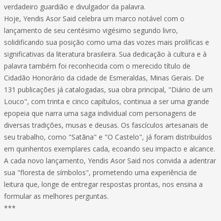
verdadeiro guardião e divulgador da palavra.
Hoje, Yendis Asor Said celebra um marco notável com o
lançamento de seu centésimo vigésimo segundo livro,
solidificando sua posição como uma das vozes mais prolíficas e
significativas da literatura brasileira. Sua dedicação à cultura e à
palavra também foi reconhecida com o merecido título de
Cidadão Honorário da cidade de Esmeraldas, Minas Gerais. De
131 publicações já catalogadas, sua obra principal, "Diário de um
Louco", com trinta e cinco capítulos, continua a ser uma grande
epopeia que narra uma saga individual com personagens de
diversas tradições, musas e deusas. Os fascículos artesanais de
seu trabalho, como "Satãna" e "O Castelo", já foram distribuídos
em quinhentos exemplares cada, ecoando seu impacto e alcance.
A cada novo lançamento, Yendis Asor Said nos convida a adentrar
sua "floresta de símbolos", prometendo uma experiência de
leitura que, longe de entregar respostas prontas, nos ensina a
formular as melhores perguntas.
***