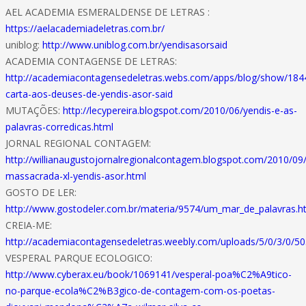
AEL ACADEMIA ESMERALDENSE DE LETRAS :
https://aelacademiadeletras.com.br/
uniblog:
http://www.uniblog.com.br/yendisasorsaid
ACADEMIA CONTAGENSE DE LETRAS:
http://academiacontagensedeletras.webs.com/apps/blog/show/184
carta-aos-deuses-de-yendis-asor-said
MUTAÇÕES:
http://lecypereira.blogspot.com/2010/06/yendis-e-as-
palavras-corredicas.html
JORNAL REGIONAL CONTAGEM:
http://willianaugustojornalregionalcontagem.blogspot.com/2010/09
massacrada-xl-yendis-asor.html
GOSTO DE LER:
http://www.gostodeler.com.br/materia/9574/um_mar_de_palavras.h
CREIA-ME:
http://academiacontagensedeletras.weebly.com/uploads/5/0/3/0/50
VESPERAL PARQUE ECOLOGICO:
http://www.cyberax.eu/book/1069141/vesperal-poa%C2%A9tico-
no-parque-ecola%C2%B3gico-de-contagem-com-os-poetas-