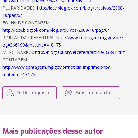
diovvani-mendona%C2%A7a-wilmar-silva-co
PLURARIDADES:
http://lecy.blogtok.com/blog/arquivos/2008-
10/pag/6/
FOLHA DE CONTAGEM:
http://lecy.blogtok.com/blog/arquivos/2008-10/pag/6/
PORTAL DA PREFEITURA:
http://www.contagem.mg.gov.br/?
og=366199&materia=418175
MERCENÁRIOS:
http://blogtext.org/etcetera/article/33891.html
CONTAGEM:
http://www.contagem.mg.gov.br/noticia_imprime.php?
materia=418175
Perfil completo
Fale com o autor
Mais publicações desse autor