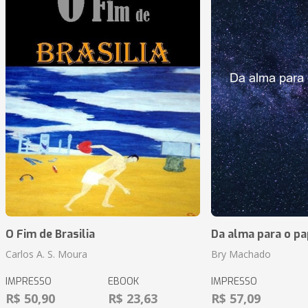
O Fim de Brasilia
Da alma para o pa
Carlos A. S. Moura
Bry Machado
IMPRESSO
EBOOK
IMPRESSO
R$ 50,90
R$ 23,63
R$ 57,09