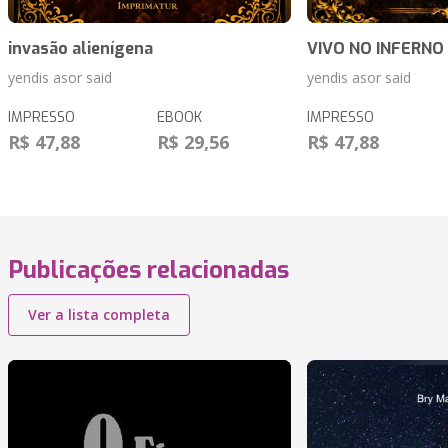
invasão alienígena
VIVO NO INFERNO
yendis asor said
yendis asor said
IMPRESSO
EBOOK
IMPRESSO
R$ 47,88
R$ 29,56
R$ 47,88
Publicações relacionadas
Ver a lista completa