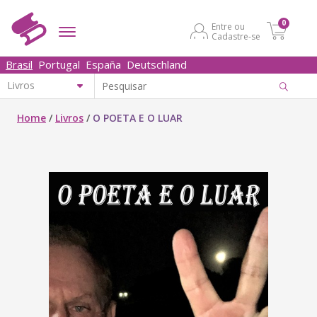
0
Entre ou
Cadastre-se
Brasil
Portugal
España
Deutschland
Home
/
Livros
/
O POETA E O LUAR