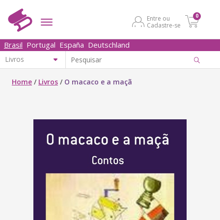
0
Entre ou
Cadastre-se
Brasil
Portugal
España
Deutschland
Home
/
Livros
/
O macaco e a maçã