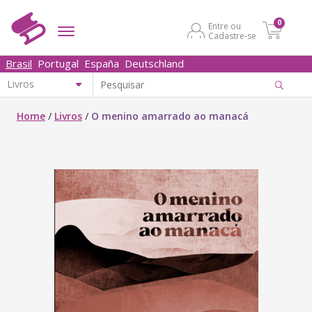
0
Entre ou
Cadastre-se
Brasil
Portugal
España
Deutschland
Home
/
Livros
/
O menino amarrado ao manacá