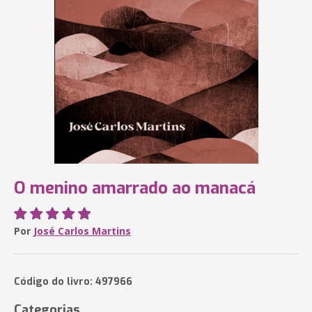
O menino amarrado ao manacá
Por
José Carlos Martins
Código do livro: 497966
Categorias