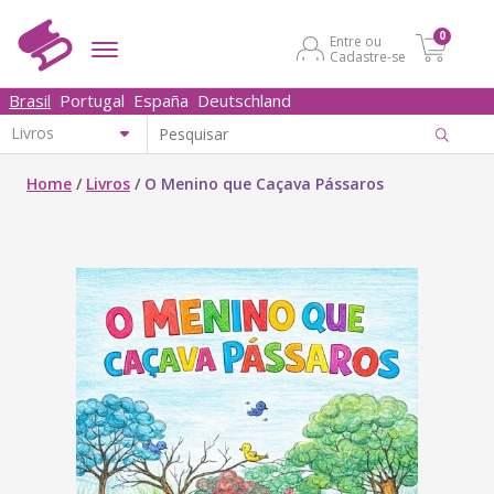
0
Entre ou
Cadastre-se
Brasil
Portugal
España
Deutschland
Home
/
Livros
/
O Menino que Caçava Pássaros